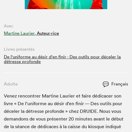
Avec
Martine Laurier,
Auteur·rice
Livres présentés
De l'uniforme au désir d'en finir - Des outils pour déceler la
détresse profonde
Adulte
Français
Venez ren­con­tr­er Mar­tine Lau­ri­er et faire dédi­cac­er son
livre « De l’u­ni­forme au désir d’en finir — Des out­ils pour
décel­er la détresse pro­fonde » chez
DRUIDE
. Nous vous
deman­dons de vous présen­ter
20
min­utes avant le début
de la séance de dédi­caces à la caisse du kiosque indiqué