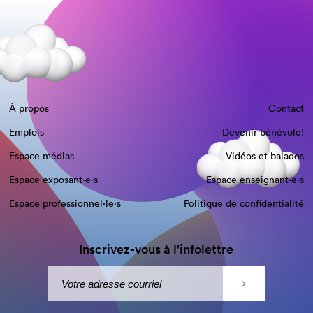
À propos
Contact
Emplois
Devenir bénévole!
Espace médias
Vidéos et balados
Espace exposant·e⋅s
Espace enseignant·e⋅s
Espace professionnel·le⋅s
Politique de confidentialité
Inscrivez-vous à l'infolettre