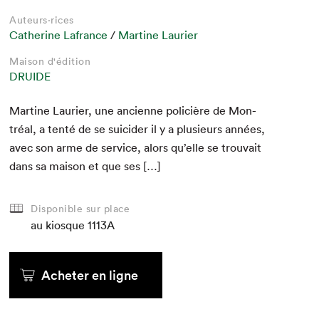
Auteurs·rices
Catherine Lafrance
/
Martine Laurier
Maison d'édition
DRUIDE
Mar­tine Lau­ri­er, une anci­enne poli­cière de Mon­
tréal, a ten­té de se sui­cider il y a plusieurs années,
avec son arme de ser­vice, alors qu’elle se trou­vait
dans sa mai­son et que ses […]
Disponible sur place
au kiosque
1113A
Acheter en ligne