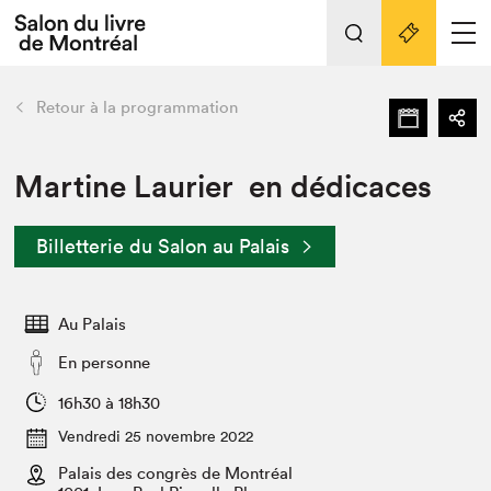
L'événement
Nos activités
retour
Retour à la programmation
Préparer sa visite au Salon
Liens pratiques
Martine Laurier en dédicaces
Préparer sa visite
Billetterie du Salon au Palais
Actualités
Salon au Palais
Au Palais
SLM PRO
Salon dans la ville et en ligne
En personne
Projets partenaires
16h30 à 18h30
Espace exposant⋅e⋅s
Vendredi 25 novembre 2022
Espace enseignant·e·s
Palais des congrès de Montréal