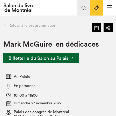
L'événement
Nos activités
retour
Retour à la programmation
Préparer sa visite au Salon
Liens pratiques
Mark McGuire en dédicaces
Préparer sa visite
Billetterie du Salon au Palais
Actualités
Salon au Palais
Au Palais
SLM PRO
Salon dans la ville et en ligne
En personne
Projets partenaires
10h00 à 11h00
Espace exposant⋅e⋅s
Dimanche 27 novembre 2022
Espace enseignant·e·s
Palais des congrès de Montréal