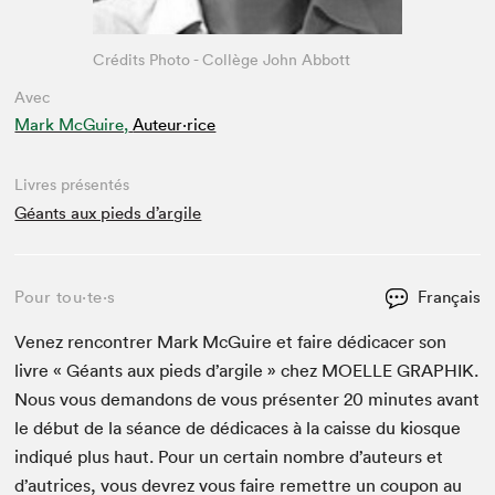
Crédits Photo - Collège John Abbott
Avec
Mark McGuire,
Auteur·rice
Livres présentés
Géants aux pieds d’argile
Pour tou⋅te⋅s
Français
Venez ren­con­tr­er Mark McGuire et faire dédi­cac­er son
livre « Géants aux pieds d’argile » chez
MOELLE
GRAPHIK
.
Nous vous deman­dons de vous présen­ter
20
min­utes avant
le début de la séance de dédi­caces à la caisse du kiosque
indiqué plus haut. Pour un cer­tain nom­bre d’auteurs et
d’autrices, vous devrez vous faire remet­tre un coupon au