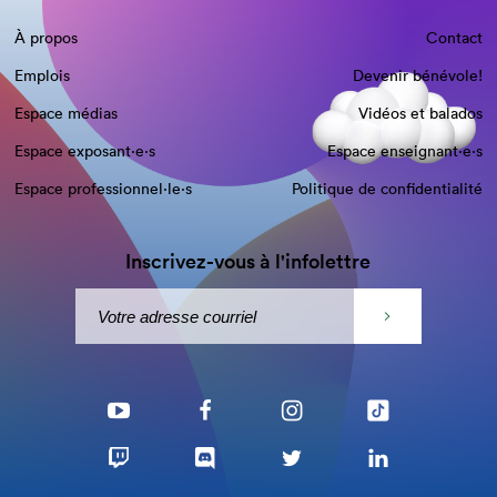
À propos
Contact
Emplois
Devenir bénévole!
Espace médias
Vidéos et balados
Espace exposant·e⋅s
Espace enseignant·e⋅s
Espace professionnel·le⋅s
Politique de confidentialité
Inscrivez-vous à l'infolettre