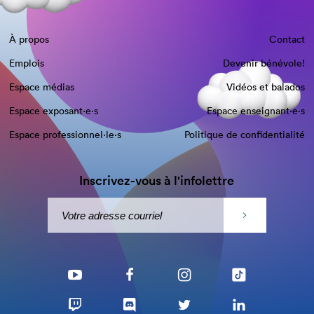
À propos
Contact
Emplois
Devenir bénévole!
Espace médias
Vidéos et balados
Espace exposant·e⋅s
Espace enseignant·e⋅s
Espace professionnel·le⋅s
Politique de confidentialité
Inscrivez-vous à l'infolettre