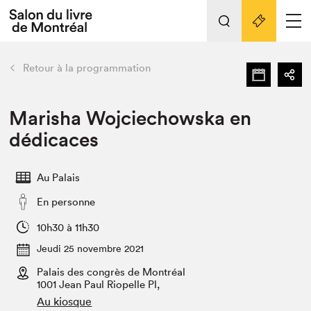
L'événement
Nos activités
retour
Retour à la programmation
Préparer sa visite au Salon
Liens pratiques
Marisha Wojciechowska en
dédicaces
Préparer sa visite
Actualités
Au Palais
Salon au Palais
En personne
SLM PRO
Salon dans la ville et en ligne
10h30 à 11h30
Jeudi 25 novembre 2021
Projets partenaires
Espace exposant⋅e⋅s
Palais des congrès de Montréal
1001 Jean Paul Riopelle Pl,
Espace enseignant·e·s
Au kiosque