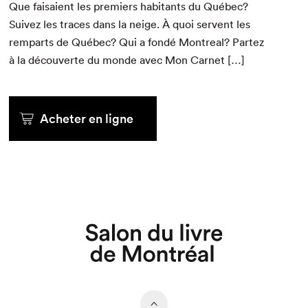
Que fai­saient les pre­miers habi­tants du Québec?
Suiv­ez les traces dans la neige. À quoi ser­vent les
rem­parts de Québec? Qui a fondé Mon­tre­al? Partez
à la décou­verte du monde avec Mon Carnet […]
Acheter en ligne
Que cherchez-vous?