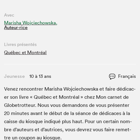
Avec
Marisha Wojciechowska,
Auteur·rice
Livres présentés
Québec et Montréal
Jeunesse
10 à 13 ans
Français
Venez ren­con­tr­er Mar­isha Woj­ciechows­ka et faire dédi­cac­
er son livre « Québec et Mon­tréal » chez Mon car­net de
Glo­be­trot­teur. Nous vous deman­dons de vous présen­ter
20
min­utes avant le début de la séance de dédi­caces à la
caisse du kiosque indiqué plus haut. Pour un cer­tain nom­
bre d’auteurs et d’autrices, vous devrez vous faire remet­
tre un coupon au kiosque.