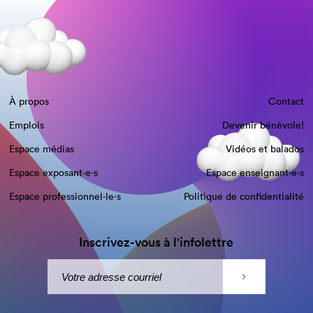
À propos
Contact
Emplois
Devenir bénévole!
Espace médias
Vidéos et balados
Espace exposant·e⋅s
Espace enseignant·e⋅s
Espace professionnel·le⋅s
Politique de confidentialité
Inscrivez-vous à l'infolettre