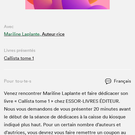
Avec
Mariline Laplante,
Auteur·rice
Livres présentés
Callista tome 1
Pour tou⋅te⋅s
Français
Venez ren­con­tr­er Mar­i­line Laplante et faire dédi­cac­er son
livre « Cal­lista tome
1
» chez
ESSOR-LIVRES
ÉDI­TEUR
.
Nous vous deman­dons de vous présen­ter
20
min­utes avant
le début de la séance de dédi­caces à la caisse du kiosque
indiqué plus haut. Pour un cer­tain nom­bre d’auteurs et
d’autrices, vous devrez vous faire remet­tre un coupon au