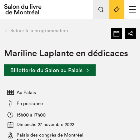
L'événement
Nos activités
retour
Retour à la programmation
Préparer sa visite au Salon
Liens pratiques
Mariline Laplante en dédicaces
Préparer sa visite
Billetterie du Salon au Palais
Actualités
Salon au Palais
Au Palais
SLM PRO
Salon dans la ville et en ligne
En personne
Projets partenaires
15h00 à 17h00
Espace exposant⋅e⋅s
Dimanche 27 novembre 2022
Espace enseignant·e·s
Palais des congrès de Montréal