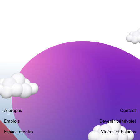
À propos
Contact
Emplois
Devenir bénévole!
Espace médias
Vidéos et balados