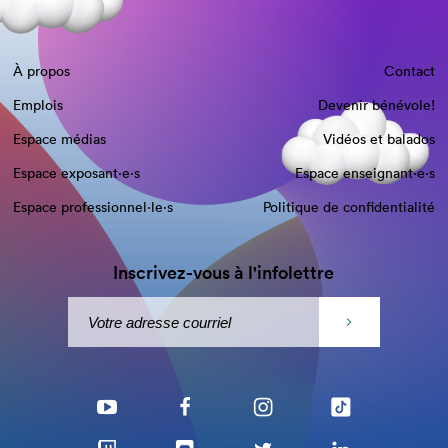
À propos
Contact
Emplois
Devenir bénévole!
Espace médias
Vidéos et balados
Espace exposant·e⋅s
Espace enseignant·e⋅s
Espace professionnel·le⋅s
Politique de confidentialité
Inscrivez-vous à l'infolettre