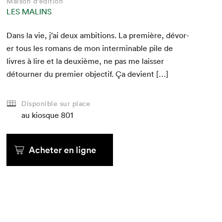
Maison d'édition
LES MALINS
Dans la vie, j’ai deux ambi­tions. La pre­mière, dévor­
er tous les romans de mon inter­minable pile de
livres à lire et la deux­ième, ne pas me laiss­er
détourn­er du pre­mier objec­tif. Ça devient […]
Disponible sur place
au kiosque
801
Acheter en ligne