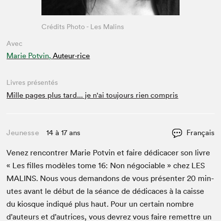
Crédits Photo - Les Malins
Avec
Marie Potvin,
Auteur·rice
Livres présentés
Mille pages plus tard... je n'ai toujours rien compris
Jeunesse
14 à 17 ans
Français
Venez ren­con­tr­er Marie Potvin et faire dédi­cac­er son livre
« Les filles mod­èles tome
16
: Non négo­cia­ble » chez
LES
MALINS
. Nous vous deman­dons de vous présen­ter
20
min­
utes avant le début de la séance de dédi­caces à la caisse
du kiosque indiqué plus haut. Pour un cer­tain nom­bre
d’auteurs et d’autrices, vous devrez vous faire remet­tre un