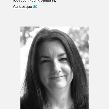
1001 Jean Paul Riopelle Pl,
Espace médias
Au kiosque
801