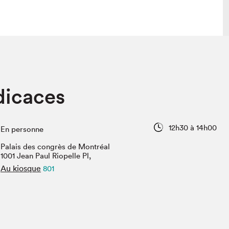
lais
Salon dans la ville et en ligne
dicaces
tion
Programmation dans la ville
colaires Hydro-Québec
Programmation en ligne
Vidéos et balados
12h30 à 14h00
En personne
xposant·e·s
Palais des congrès de Montréal
teur·rice·s
1001 Jean Paul Riopelle Pl,
Au kiosque
801