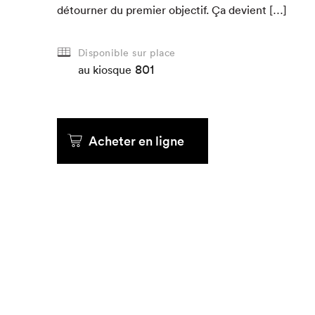
détourn­er du pre­mier objec­tif. Ça devient […]
Que cher
Disponible sur place
801
au kiosque
Acheter en ligne