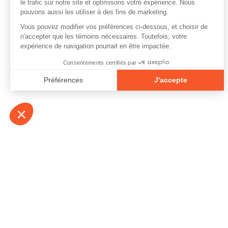
À propos
Contact
Emplois
Devenir bénévo
Espace médias
Vidéos et balad