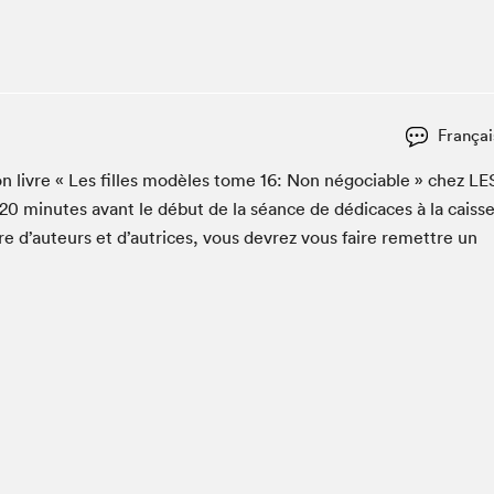
Espace ado | Lis-moi MTL
Espace des tout-petits
Espace Radio-Canada
La cabane à culture
Françai
La Maison des libraires
Le Salon dans ta classe
son livre « Les filles mod­èles tome
16
: Non négo­cia­ble » chez
LE
20
min­utes avant le début de la séance de dédi­caces à la caiss
Liseur Public
re d’auteurs et d’autrices, vous devrez vous faire remet­tre un
Matinées scolaires Hydro-Québec
Narra
Vitrine du Festival littéraire international Metropolis
bleu au SLM