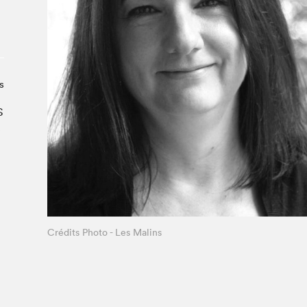
À propos du Salon
Liste des exposant·e·s
Liste des auteur·rice·s
s
S
e
Crédits Photo - Les Malins