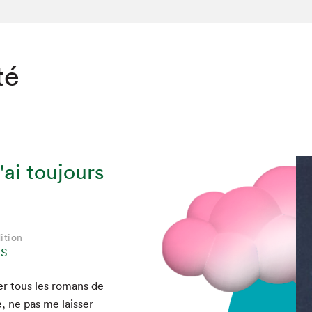
té
'ai toujours
ition
NS
­er tous les romans de
e, ne pas me laiss­er