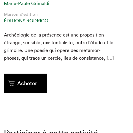
Marie-Paule Grimaldi
Maison d'édition
ÉDITIONS RODRIGOL
Archéolo­gie de la présence est une propo­si­tion
étrange, sen­si­ble, exis­ten­tial­iste, entre l’étude et le
gri­moire. Une poésie qui opère des méta­mor­
phoses, qui trace un cer­cle, lieu de consistance, […]
Acheter
Participer à cette activité