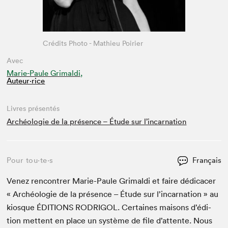
Crédits Photo - Mathieu Poirier
Avec
Marie-Paule Grimaldi,
Auteur·rice
Livres présentés
Archéologie de la présence – Étude sur l’incarnation
Pour tou⋅te⋅s
Français
Venez ren­con­tr­er Marie-Paule Grimal­di et faire dédi­cac­er
« Archéolo­gie de la présence – Étude sur l’incarnation » au
kiosque
ÉDI­TIONS
RODRIGOL
. Cer­taines maisons d’édi­
tion met­tent en place un sys­tème de file d’at­tente. Nous