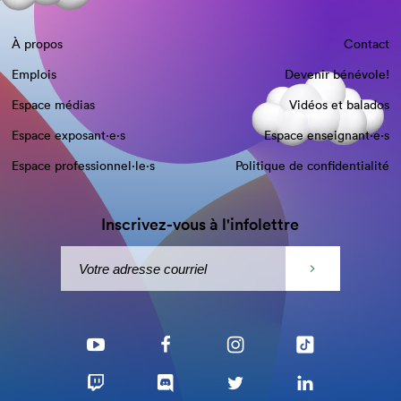
À propos
Contact
Emplois
Devenir bénévole!
Espace médias
Vidéos et balados
Espace exposant·e⋅s
Espace enseignant·e⋅s
Espace professionnel·le⋅s
Politique de confidentialité
Inscrivez-vous à l'infolettre