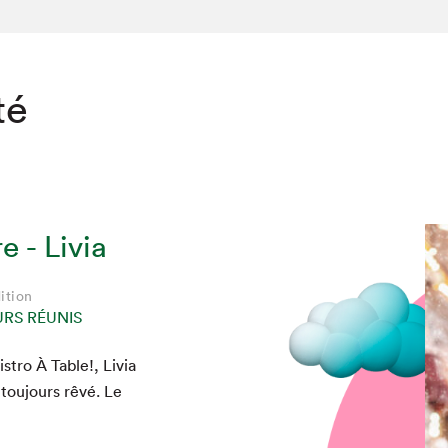
té
e - Livia
ition
URS RÉUNIS
stro À Table!, Livia
 tou­jours rêvé. Le