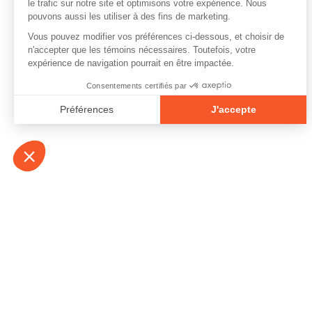
À propos
Contact
Emplois
Devenir bénévo
Espace médias
Vidéos et balad