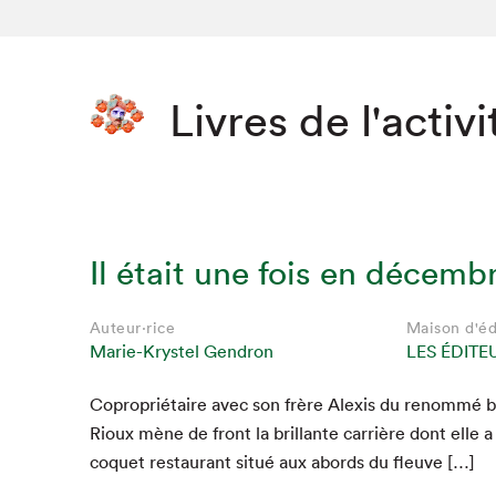
Livres de l'activi
Il était une fois en décembr
Auteur·rice
Maison d'éd
Marie-Krystel Gendron
LES ÉDITE
Copro­prié­taire avec son frère Alex­is du renom­mé bi
Rioux mène de front la bril­lante car­rière dont elle a
coquet restau­rant situé aux abor­ds du fleuve […]