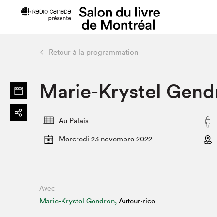
Retour à la programmation
Préparer sa visite
Salon au Pa
Marie-Krystel Gend
Horaires et tarifs
Programma
Plan du Salon
Matinées s
Se rendre au Salon
SLM PRO
Au Palais
Accessibilité
Liste des e
Mercredi 23 novembre 2022
Restauration
Liste des au
Code de conduite
Avec
Projets partenaires
Marie-Krystel Gendron,
Auteur·rice