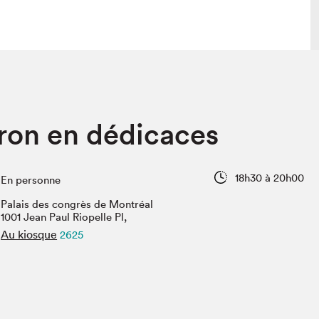
lais
Salon dans la ville et en ligne
ron en dédicaces
tion
Programmation dans la ville
colaires Hydro-Québec
Programmation en ligne
Vidéos et balados
18h30 à 20h00
En personne
xposant·e·s
Palais des congrès de Montréal
teur·rice·s
1001 Jean Paul Riopelle Pl,
Au kiosque
2625