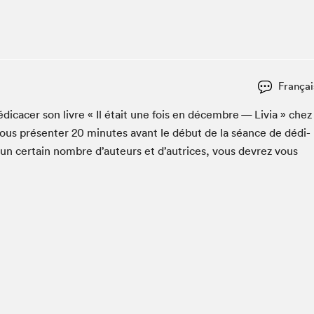
Espace ado | Lis-moi MTL
Espace des tout-petits
Espace Radio-Canada
La cabane à culture
Françai
La Maison des libraires
Le Salon dans ta classe
di­cac­er son livre « Il était une fois en décem­bre — Livia » chez
ous présen­ter
20
min­utes avant le début de la séance de dédi­
Liseur Public
 un cer­tain nom­bre d’auteurs et d’autrices, vous devrez vous
Matinées scolaires Hydro-Québec
Narra
Vitrine du Festival littéraire international Metropolis
bleu au SLM