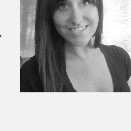
À propos du Salon
Liste des exposant·e·s
Liste des auteur·rice·s
s