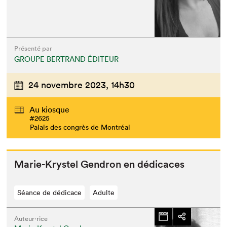
Présenté par
GROUPE BERTRAND ÉDITEUR
24 novembre 2023,
14h30
Au kiosque
#2625
Palais des congrès de Montréal
Marie-Krys­tel Gen­dron en dédicaces
Séance de dédicace
Adulte
Auteur·rice