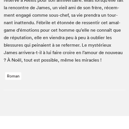
réserve à Alex­is pour son anniver­saire. Mais lorsqu’elle fait
la ren­con­tre de James, un vieil ami de son frère, récem­
ment engagé comme sous-chef, sa vie pren­dra un tour­
nant inat­ten­du. Fébrile et éton­née de ressen­tir cet amal­
game d’émotions pour cet homme qu’elle ne con­naît que
de répu­ta­tion, elle en vien­dra peu à peu à oubli­er les
blessures qui peinaient à se refer­mer. Le mys­térieux
James arrivera-t-il à lui faire croire en l’amour de nou­veau
? À Noël, tout est pos­si­ble, même les miracles !
Roman