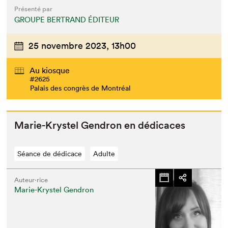
Présenté par
GROUPE BERTRAND ÉDITEUR
25 novembre 2023,
13h00
Au kiosque
#2625
Palais des congrès de Montréal
Marie-Krys­tel Gen­dron en dédicaces
Séance de dédicace
Adulte
Auteur·rice
Marie-Krystel Gendron