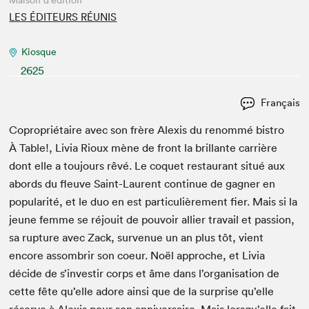
Maison d'édition
LES ÉDITEURS RÉUNIS
Kiosque
2625
Français
Copro­prié­taire avec son frère Alex­is du renom­mé bistro
À Table!, Livia Rioux mène de front la bril­lante car­rière
dont elle a tou­jours rêvé. Le coquet restau­rant situé aux
abor­ds du fleuve Saint-Lau­rent con­tin­ue de gag­n­er en
pop­u­lar­ité, et le duo en est par­ti­c­ulière­ment fier. Mais si la
jeune femme se réjouit de pou­voir alli­er tra­vail et pas­sion,
sa rup­ture avec Zack, sur­v­enue un an plus tôt, vient
encore assom­brir son coeur. Noël approche, et Livia
décide de s’investir corps et âme dans l’organisation de
cette fête qu’elle adore ain­si que de la sur­prise qu’elle