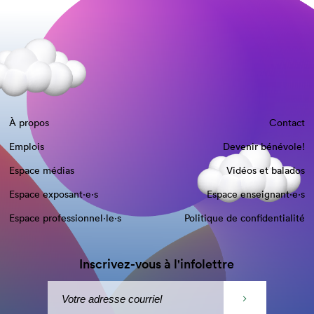
À propos
Contact
Emplois
Devenir bénévole!
Espace médias
Vidéos et balados
Espace exposant·e⋅s
Espace enseignant·e⋅s
Espace professionnel·le⋅s
Politique de confidentialité
Inscrivez-vous à l'infolettre