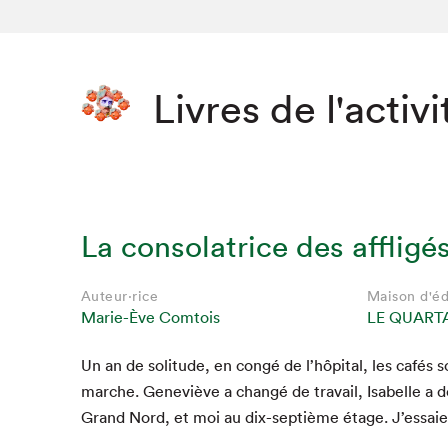
Livres de l'activi
La consolatrice des affligé
Auteur·rice
Maison d'éd
Marie-Ève Comtois
LE QUART
Un an de soli­tude, en con­gé de l’hôpi­tal, les cafés 
Que cher
marche. Geneviève a changé de tra­vail, Isabelle a 
Grand Nord, et moi au dix-sep­tième étage. J’es­sai