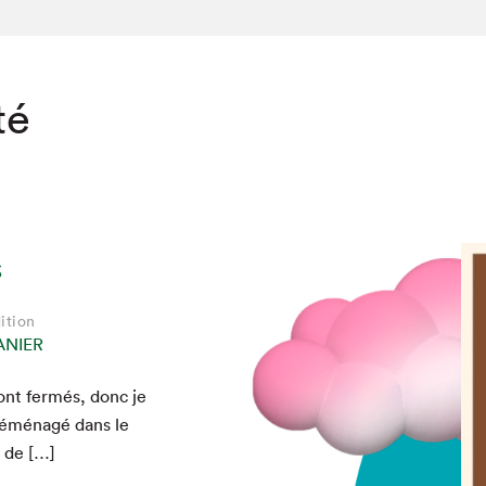
té
s
ition
ANIER
sont fer­més, donc je
chez-vous?
démé­nagé dans le
e de […]