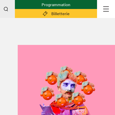
Programmation
Billetterie
Liens pratiques
Plan du Salon
Préparer sa visite
Partenaires
Espace médias
Espace exposant·e·s
Espace enseignant·e·s
Espace participant⋅e⋅s
Espace Salon dans la ville
Espace bénévoles
Devenir bénévole