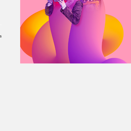
À propos du Salon
Liste des exposant·e·s
Liste des auteur·rice·s
s