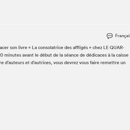
Espace ado | Lis-moi MTL
Espace des tout-petits
Espace Radio-Canada
La cabane à culture
Françai
La Maison des libraires
Le Salon dans ta classe
c­er son livre « La con­so­la­trice des affligés » chez
LE
QUAR­
20
min­utes avant le début de la séance de dédi­caces à la caisse
Liseur Public
re d’auteurs et d’autrices, vous devrez vous faire remet­tre un
Matinées scolaires Hydro-Québec
Narra
Vitrine du Festival littéraire international Metropolis
bleu au SLM