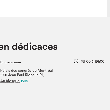
lais
Salon dans la ville et en ligne
en dédicaces
tion
Programmation dans la ville
colaires Hydro-Québec
Programmation en ligne
Vidéos et balados
18h00 à 19h00
En personne
xposant·e·s
Palais des congrès de Montréal
teur·rice·s
1001 Jean Paul Riopelle Pl,
Au kiosque
1505