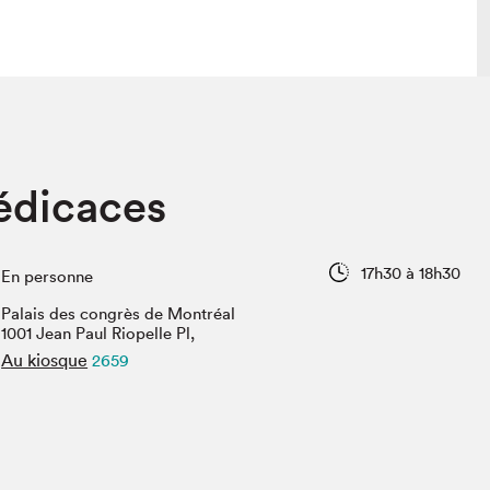
lais
Salon dans la ville et en ligne
édicaces
tion
Programmation dans la ville
colaires Hydro-Québec
Programmation en ligne
Vidéos et balados
17h30 à 18h30
En personne
xposant·e·s
Palais des congrès de Montréal
teur·rice·s
1001 Jean Paul Riopelle Pl,
Au kiosque
2659