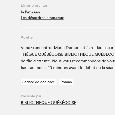
Café La Presse
Livres présentés
Espace Côte-des-Neiges
In Between
Les désordres amoureux
Espace jeunesse présenté par Desjardins
Espace Zines
La lecture en cadeau
Adulte
Le grand jeu de lecture à voix haute du Salon du livre
de Montréal
Venez ren­con­tr­er Marie Demers et faire dédi­cac­
Lettres québécoises au Salon
THÈQUE
QUÉBÉCOISE
,
BIBLIOTHÈQUE
QUÉBÉ­CO
Louisiane enracinée et branchée
de file d’at­tente. Nous vous recom­man­dons de vou
Mur des illustrateur·rice·s
haut au moins
20
min­utes avant le début de la séan
SLM PRO
Séance de dédicace
Roman
Zone Manga
Présenté par
BIBLIOTHÈQUE QUÉBÉCOISE