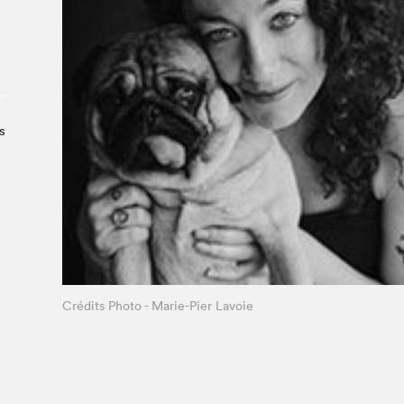
À propos du Salon
Liste des exposant·e·s
Liste des auteur·rice·s
s
Crédits Photo - Marie-Pier Lavoie