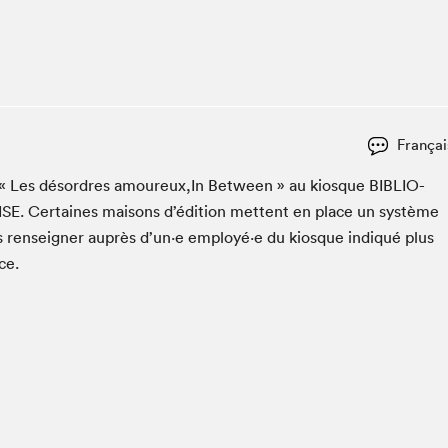
Espace ado | Lis-moi MTL
Espace des tout-petits
Espace Radio-Canada
La cabane à culture
La Maison des libraires
Françai
Le Salon dans ta classe
er « Les désor­dres amoureux,In Between » au kiosque
BIB­LIO­
Liseur Public
ISE
. Cer­taines maisons d’édi­tion met­tent en place un sys­tème
Matinées scolaires Hydro-Québec
s ren­seign­er auprès d’un·e employé·e du kiosque indiqué plus
Narra
ce.
Vitrine du Festival littéraire international Metropolis
bleu au SLM