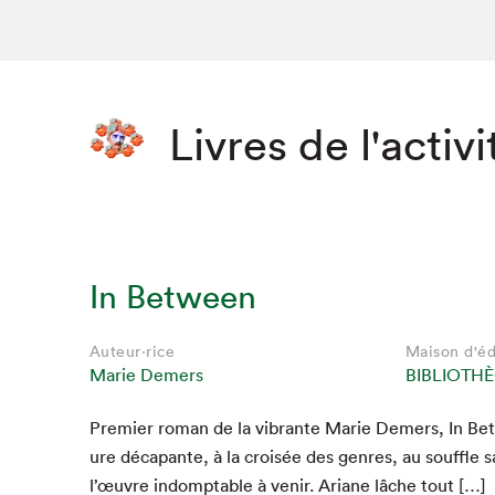
Livres de l'activi
In Between
Auteur·rice
Auteur·rice
Auteur·rice
Auteur·rice
Auteur·rice
Auteur·rice
Maison d'éd
Maison d'éd
Maison d'éd
Maison d'éd
Maison d'éd
Maison d'éd
Marie Demers
Marie Demers
Marie Demers
Marie Demers
Marie Demers
Marie Demers
BIBLIOTH
BIBLIOTH
BIBLIOTH
BIBLIOTH
BIBLIOTH
BIBLIOTH
Pre­mier roman de la vibrante Marie Demers, In Bet
ure déca­pante, à la croisée des gen­res, au souf­fle s
l’œu­vre indompt­able à venir. Ari­ane lâche tout […]