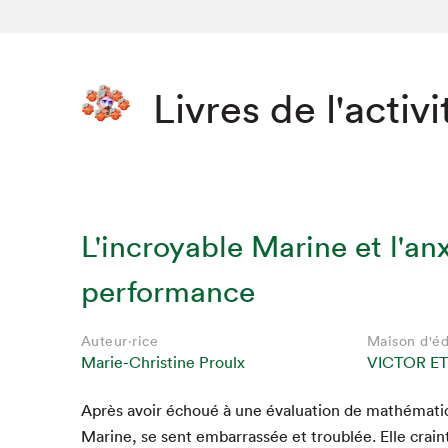
Livres de l'activi
L'incroyable Marine et l'an
performance
Auteur·rice
Maison d'éd
Marie-Christine Proulx
VICTOR ET
Après avoir échoué à une éval­u­a­tion de math­é­ma­t
Marine, se sent embar­rassée et trou­blée. Elle crain