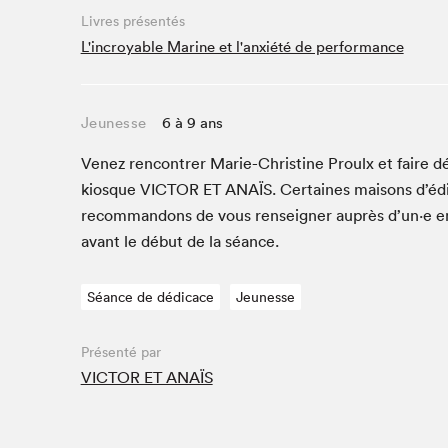
Café La Presse
Livres présentés
Espace Côte-des-Neiges
L'incroyable Marine et l'anxiété de performance
Espace jeunesse présenté par Desjardins
Espace Zines
Jeunesse
6 à 9 ans
La lecture en cadeau
Le grand jeu de lecture à voix haute du Salon du livre
Venez ren­con­tr­er Marie-Chris­tine Proulx et faire déd
de Montréal
kiosque
VIC­TOR
ET
ANAÏS
. Cer­taines maisons d’éd
Lettres québécoises au Salon
recom­man­dons de vous ren­seign­er auprès d’un·e 
Louisiane enracinée et branchée
avant le début de la séance.
Mur des illustrateur·rice·s
SLM PRO
Séance de dédicace
Jeunesse
Zone Manga
Présenté par
VICTOR ET ANAÏS