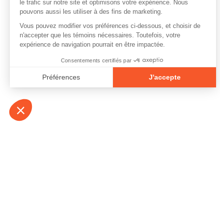
À propos
Contact
Emplois
Devenir bénévo
Espace médias
Vidéos et balad