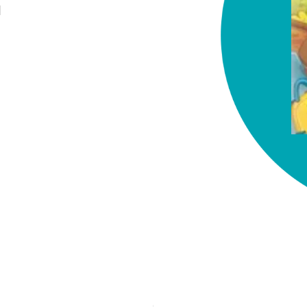
]
chez-vous?