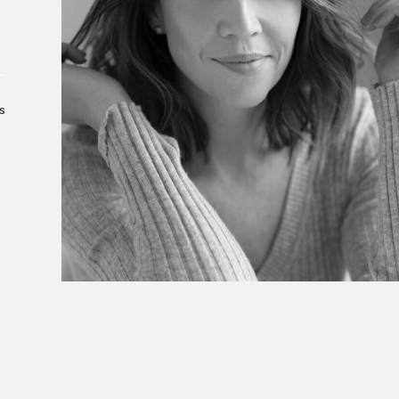
À propos du Salon
Liste des exposant·e·s
Liste des auteur·rice·s
s