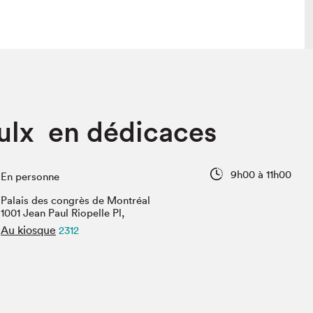
lais
Salon dans la ville et en ligne
oulx en dédicaces
tion
Programmation dans la ville
colaires Hydro-Québec
Programmation en ligne
Vidéos et balados
9h00 à 11h00
En personne
xposant·e·s
Palais des congrès de Montréal
teur·rice·s
1001 Jean Paul Riopelle Pl,
Au kiosque
2312