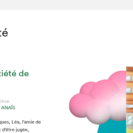
té
xiété de
ition
 ANAÏS
iques, Léa, l’amie de
t d’être jugée,