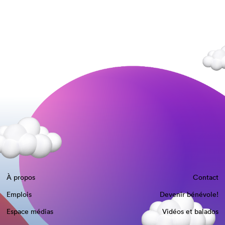
À propos
Contact
Emplois
Devenir bénévole!
Espace médias
Vidéos et balados