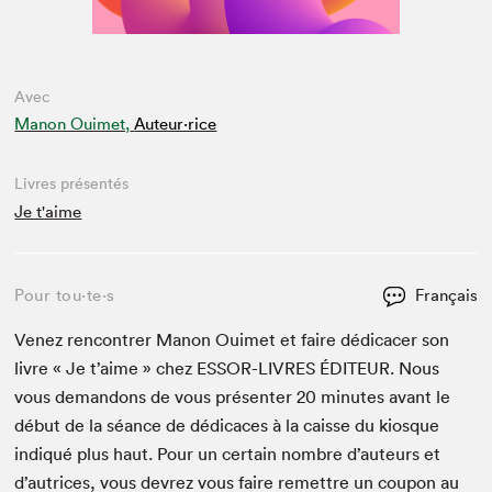
Avec
Manon Ouimet,
Auteur·rice
Livres présentés
Je t'aime
Pour tou⋅te⋅s
Français
Venez ren­con­tr­er Manon Ouimet et faire dédi­cac­er son
livre « Je t’aime » chez
ESSOR-LIVRES
ÉDI­TEUR
. Nous
vous deman­dons de vous présen­ter
20
min­utes avant le
début de la séance de dédi­caces à la caisse du kiosque
indiqué plus haut. Pour un cer­tain nom­bre d’auteurs et
d’autrices, vous devrez vous faire remet­tre un coupon au