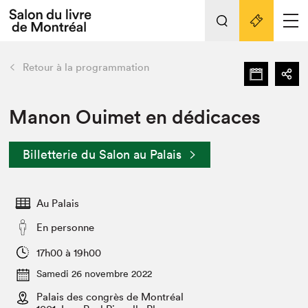
L'événement
Nos activités
retour
Retour à la programmation
Préparer sa visite au Salon
Liens pratiques
Manon Ouimet en dédicaces
Préparer sa visite
Billetterie du Salon au Palais
Actualités
Salon au Palais
Au Palais
SLM PRO
Salon dans la ville et en ligne
En personne
Projets partenaires
17h00 à 19h00
Espace exposant⋅e⋅s
Samedi 26 novembre 2022
Espace enseignant·e·s
Palais des congrès de Montréal