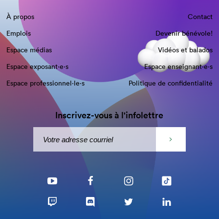
À propos
Contact
Emplois
Devenir bénévole!
Espace médias
Vidéos et balados
Espace exposant·e⋅s
Espace enseignant·e⋅s
Espace professionnel·le⋅s
Politique de confidentialité
Inscrivez-vous à l'infolettre