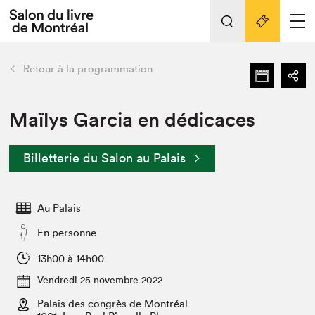
L'événement
Nos activités
retour
Retour à la programmation
Préparer sa visite au Salon
Liens pratiques
Maïlys Garcia en dédicaces
Préparer sa visite
Billetterie du Salon au Palais
Actualités
Salon au Palais
Au Palais
SLM PRO
Salon dans la ville et en ligne
En personne
Projets partenaires
13h00 à 14h00
Espace exposant⋅e⋅s
Vendredi 25 novembre 2022
Espace enseignant·e·s
Palais des congrès de Montréal