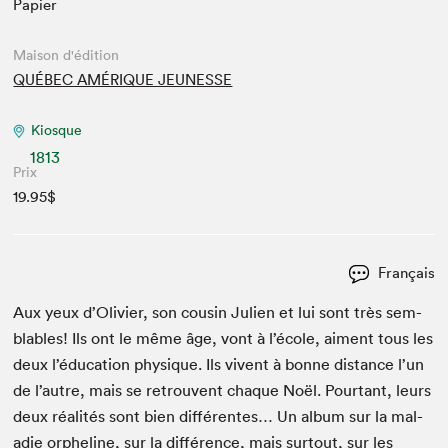
Papier
Maison d'édition
QUÉBEC AMÉRIQUE JEUNESSE
Kiosque
1813
Prix
19.95$
Français
Aux yeux d’Olivier, son cousin Julien et lui sont très sem­
blables! Ils ont le même âge, vont à l’école, aiment tous les
deux l’éducation physique. Ils vivent à bonne dis­tance l’un
de l’autre, mais se retrou­vent chaque Noël. Pour­tant, leurs
deux réal­ités sont bien dif­férentes… Un album sur la mal­
adie orphe­line, sur la dif­férence, mais surtout, sur les