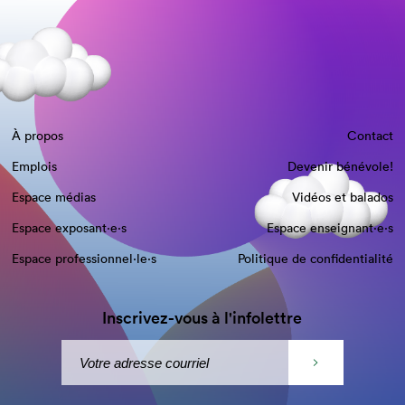
À propos
Contact
Emplois
Devenir bénévole!
Espace médias
Vidéos et balados
Espace exposant·e⋅s
Espace enseignant·e⋅s
Espace professionnel·le⋅s
Politique de confidentialité
Inscrivez-vous à l'infolettre