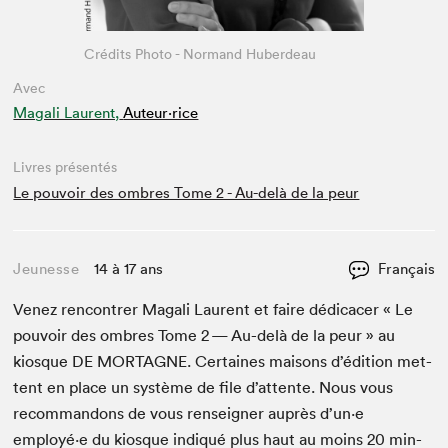
Crédits Photo - Normand Huberdeau
Avec
Magali Laurent,
Auteur·rice
Livres présentés
Le pouvoir des ombres Tome 2 - Au-delà de la peur
Jeunesse
14 à 17 ans
Français
Venez ren­con­tr­er Mag­a­li Lau­rent et faire dédi­cac­er « Le
pou­voir des ombres Tome
2
— Au-delà de la peur » au
kiosque
DE
MORTAGNE
. Cer­taines maisons d’édi­tion met­
tent en place un sys­tème de file d’at­tente. Nous vous
recom­man­dons de vous ren­seign­er auprès d’un·e
employé·e du kiosque indiqué plus haut au moins
20
min­