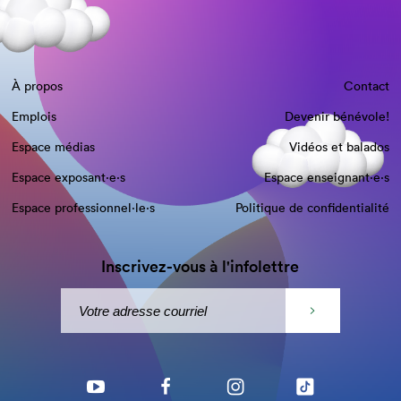
À propos
Contact
Emplois
Devenir bénévole!
Espace médias
Vidéos et balados
Espace exposant·e⋅s
Espace enseignant·e⋅s
Espace professionnel·le⋅s
Politique de confidentialité
Inscrivez-vous à l'infolettre