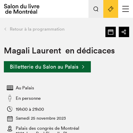
L'événement
Nos activités
retour
Retour à la programmation
Préparer sa visite au Salon
Liens pratiques
Magali Laurent en dédicaces
Préparer sa visite
Billetterie du Salon au Palais
Actualités
Salon au Palais
Au Palais
SLM PRO
Salon dans la ville et en ligne
En personne
Projets partenaires
19h00 à 21h00
Espace exposant⋅e⋅s
Samedi 25 novembre 2023
Espace enseignant·e·s
Palais des congrès de Montréal