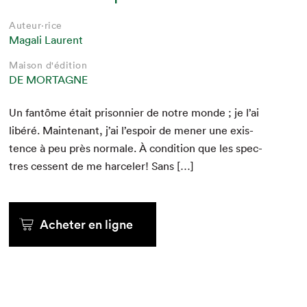
Auteur·rice
Magali Laurent
Maison d'édition
DE MORTAGNE
Un fan­tôme était pris­on­nier de notre monde ; je l’ai
libéré. Main­tenant, j’ai l’espoir de men­er une exis­
tence à peu près nor­male. À con­di­tion que les spec­
tres cessent de me harcel­er! Sans […]
Acheter en ligne