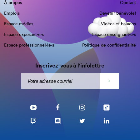
À propos
Contact
Emplois
Devenir bénévole!
Espace médias
Vidéos et balados
Espace exposant·e⋅s
Espace enseignant·e⋅s
Espace professionnel·le⋅s
Politique de confidentialité
Inscrivez-vous à l'infolettre