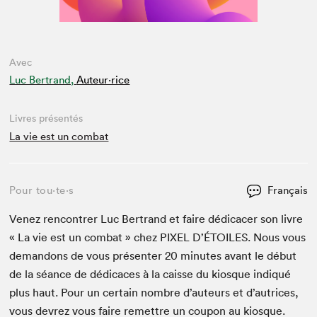
Avec
Luc Bertrand,
Auteur·rice
Livres présentés
La vie est un combat
Pour tou⋅te⋅s
Français
Venez ren­con­tr­er Luc Bertrand et faire dédi­cac­er son livre
« La vie est un com­bat » chez
PIX­EL
D’É­TOILES. Nous vous
deman­dons de vous présen­ter
20
min­utes avant le début
de la séance de dédi­caces à la caisse du kiosque indiqué
plus haut. Pour un cer­tain nom­bre d’auteurs et d’autrices,
vous devrez vous faire remet­tre un coupon au kiosque.