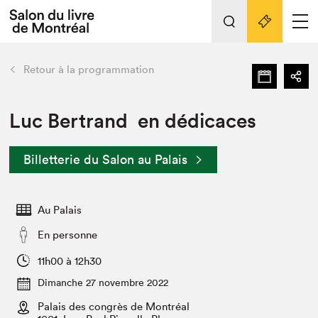
L'événement
Nos activités
retour
Retour à la programmation
Préparer sa visite au Salon
Liens pratiques
Luc Bertrand en dédicaces
Préparer sa visite
Billetterie du Salon au Palais
Actualités
Salon au Palais
Au Palais
SLM PRO
Salon dans la ville et en ligne
En personne
Projets partenaires
11h00 à 12h30
Espace exposant⋅e⋅s
Dimanche 27 novembre 2022
Espace enseignant·e·s
Palais des congrès de Montréal