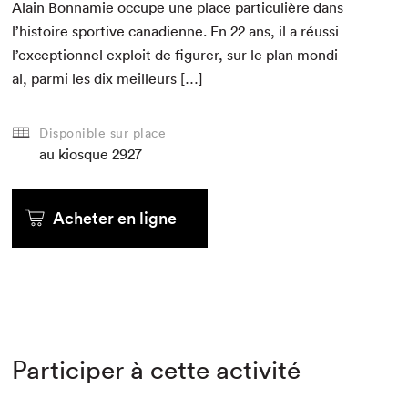
Alain Bon­namie occupe une place par­ti­c­ulière dans
l’histoire sportive cana­di­enne. En
22
ans, il a réus­si
l’exceptionnel exploit de fig­ur­er, sur le plan mon­di­
al, par­mi les dix meilleurs […]
Disponible sur place
au kiosque
2927
Acheter en ligne
Participer à cette activité