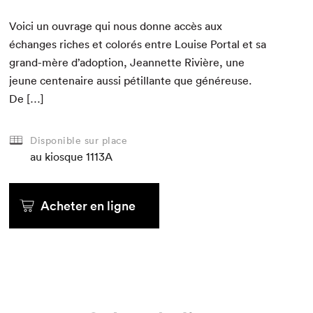
Voici un ouvrage qui nous donne accès aux
échanges rich­es et col­orés entre Louise Por­tal et sa
grand-mère d’adoption, Jean­nette Riv­ière, une
jeune cen­te­naire aus­si pétil­lante que généreuse.
De […]
Disponible sur place
au kiosque
1113A
Acheter en ligne