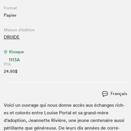
Format
Papier
Maison d'édition
DRUIDE
Kiosque
1113A
Prix
24.95$
Français
Voici un ouvrage qui nous donne accès aux échanges rich­
es et col­orés entre Louise Por­tal et sa grand-mère
d’adoption, Jean­nette Riv­ière, une jeune cen­te­naire aus­si
pétil­lante que généreuse. De leurs dix années de cor­re­