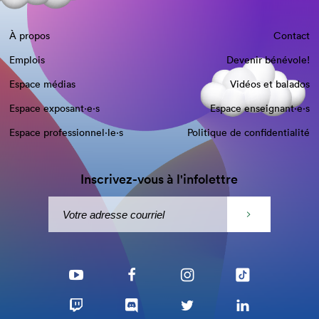
À propos
Contact
Emplois
Devenir bénévole!
Espace médias
Vidéos et balados
Espace exposant·e⋅s
Espace enseignant·e⋅s
Espace professionnel·le⋅s
Politique de confidentialité
Inscrivez-vous à l'infolettre