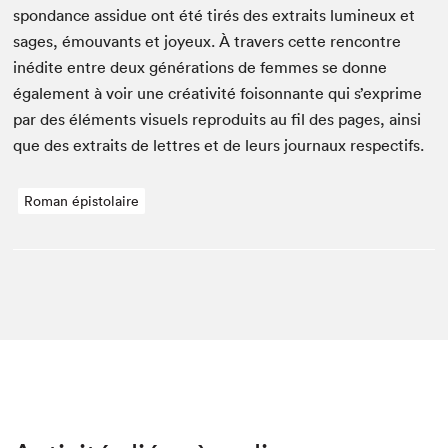
spon­dance assidue ont été tirés des extraits lumineux et
sages, émou­vants et joyeux. À tra­vers cette ren­con­tre
inédite entre deux généra­tions de femmes se donne
égale­ment à voir une créa­tiv­ité foi­son­nante qui s’exprime
par des élé­ments visuels repro­duits au fil des pages, ain­si
que des extraits de let­tres et de leurs jour­naux respectifs.
Roman épistolaire