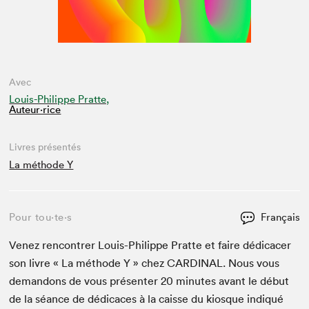
Avec
Louis-Philippe Pratte,
Auteur·rice
Livres présentés
La méthode Y
Pour tou⋅te⋅s
Français
Venez ren­con­tr­er Louis-Philippe Prat­te et faire dédi­cac­er
son livre « La méth­ode Y » chez
CAR­DI­NAL
. Nous vous
deman­dons de vous présen­ter
20
min­utes avant le début
de la séance de dédi­caces à la caisse du kiosque indiqué