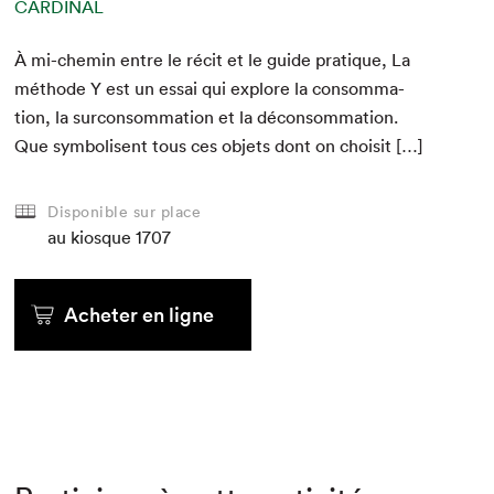
CARDINAL
À mi-chemin entre le réc­it et le guide pra­tique, La
méth­ode Y est un essai qui explore la con­som­ma­
tion, la sur­con­som­ma­tion et la décon­som­ma­tion.
Que sym­bol­isent tous ces objets dont on choisit […]
Disponible sur place
au kiosque
1707
Acheter en ligne