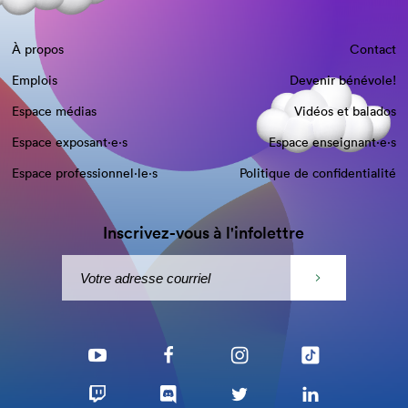
À propos
Contact
Emplois
Devenir bénévole!
Espace médias
Vidéos et balados
Espace exposant·e⋅s
Espace enseignant·e⋅s
Espace professionnel·le⋅s
Politique de confidentialité
Inscrivez-vous à l'infolettre