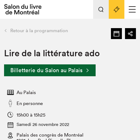
L'événement
Nos activités
retour
Retour à la programmation
Préparer sa visite au Salon
Liens pratiques
Lire de la littérature ado
Préparer sa visite
Billetterie du Salon au Palais
Actualités
Salon au Palais
Au Palais
SLM PRO
Salon dans la ville et en ligne
En personne
Projets partenaires
15h00 à 15h25
Espace exposant⋅e⋅s
Samedi 26 novembre 2022
Espace enseignant·e·s
Palais des congrès de Montréal