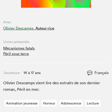
Avec
Olivier Descamps,
Auteur·rice
Livres présentés
Mécanismes fatals
Péril sous terre
Jeunesse
14 à 17 ans
Français
Olivi­er Descamps vient lire des extraits de son dernier
roman, Péril en mer.
Animation jeunesse
Horreur
Adolescence
Lecture