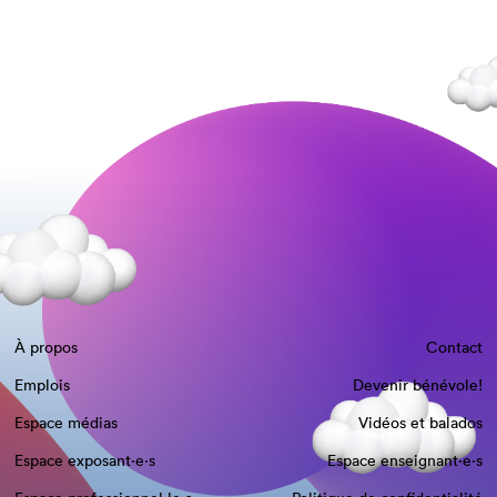
À propos
Contact
Emplois
Devenir bénévole!
Espace médias
Vidéos et balados
Espace exposant·e⋅s
Espace enseignant·e⋅s