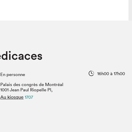
lais
Salon dans la ville et en ligne
édicaces
tion
Programmation dans la ville
colaires Hydro-Québec
Programmation en ligne
Vidéos et balados
16h00 à 17h00
En personne
xposant·e·s
Palais des congrès de Montréal
teur·rice·s
1001 Jean Paul Riopelle Pl,
Au kiosque
1707