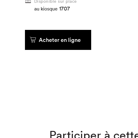
Disponible sur place
1707
au kiosque
Que cher
Acheter en ligne
Participer à cette