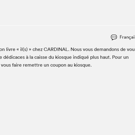
Espace ado | Lis-moi MTL
Espace des tout-petits
Espace Radio-Canada
La cabane à culture
Françai
La Maison des libraires
Le Salon dans ta classe
on livre « il(s) » chez
CAR­DI­NAL
. Nous vous deman­dons de vou
 dédi­caces à la caisse du kiosque indiqué plus haut. Pour un
Liseur Public
z vous faire remet­tre un coupon au kiosque.
Matinées scolaires Hydro-Québec
Narra
Vitrine du Festival littéraire international Metropolis
bleu au SLM