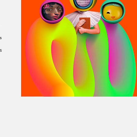
À propos du Salon
Liste des exposant·e·s
Liste des auteur·rice·s
s
s