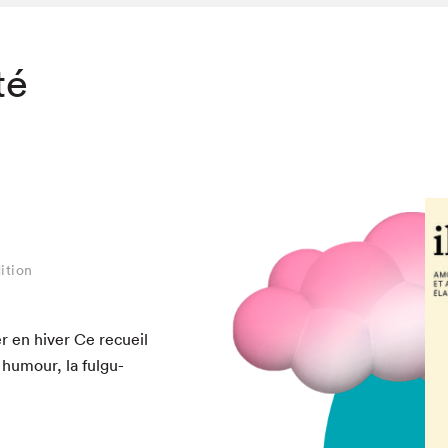
té
ition
er en hiv­er Ce recueil
 humour, la ful­gu­