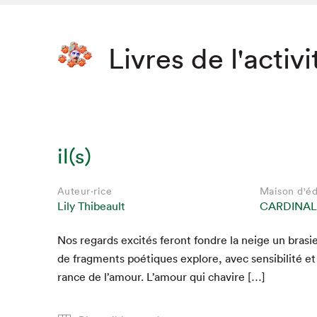
Livres de l'activi
il(s)
Auteur·rice
Maison d'éd
Lily Thibeault
CARDINAL
Nos regards excités fer­ont fon­dre la neige un brasi­
de frag­ments poé­tiques explore, avec sen­si­bil­ité et
rance de l’amour. L’amour qui chavire […]