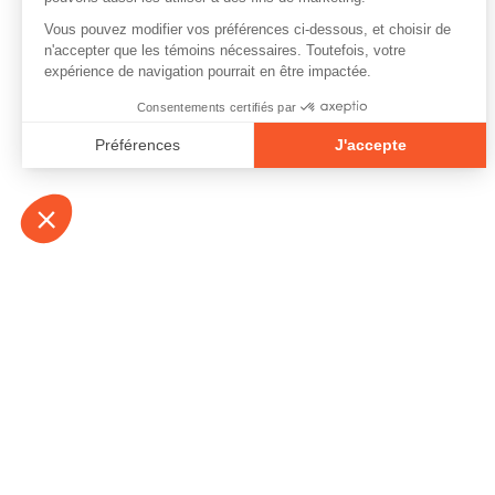
À propos
Contact
Emplois
Devenir bénévo
Espace médias
Vidéos et balad