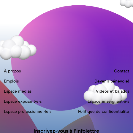
À propos
Contact
Emplois
Devenir bénévole!
Espace médias
Vidéos et balados
Espace exposant·e⋅s
Espace enseignant·e⋅s
Espace professionnel·le⋅s
Politique de confidentialité
Inscrivez-vous à l'infolettre