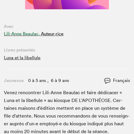
Avec
Lili-Anne Beaulac,
Auteur·rice
Livres présentés
Luna et la libellule
Jeunesse
0 à 5 ans , 6 à 9 ans
Français
Venez ren­con­tr­er Lili-Anne Beaulac et faire dédi­cac­er «
Luna et la libel­lule » au kiosque
DE
L’APOTHÉOSE. Cer­
taines maisons d’édi­tion met­tent en place un sys­tème de
file d’at­tente. Nous vous recom­man­dons de vous ren­seign­
er auprès d’un·e employé·e du kiosque indiqué plus haut
au moins
20
min­utes avant le début de la séance.