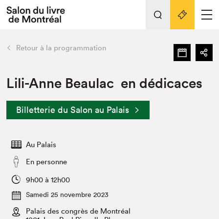
L'événement
Nos activités
retour
Retour à la programmation
Préparer sa visite au Salon
Liens pratiques
Lili-Anne Beaulac en dédicaces
Préparer sa visite
Billetterie du Salon au Palais
Actualités
Salon au Palais
Au Palais
SLM PRO
Salon dans la ville et en ligne
En personne
Projets partenaires
9h00 à 12h00
Espace exposant⋅e⋅s
Samedi 25 novembre 2023
Espace enseignant·e·s
Palais des congrès de Montréal