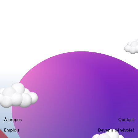
À propos
Contact
Emplois
Devenir bénévole!