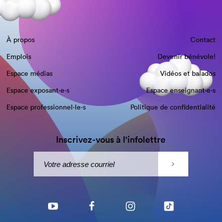
À propos
Contact
Emplois
Devenir bénévole!
Espace médias
Vidéos et balados
Espace exposant·e⋅s
Espace enseignant·e⋅s
Espace professionnel·le⋅s
Politique de confidentialité
Inscrivez-vous à l'infolettre