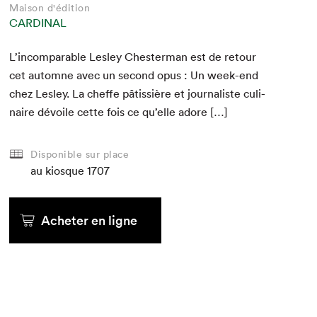
Maison d'édition
CARDINAL
L’incomparable Les­ley Chester­man est de retour
cet automne avec un sec­ond opus : Un week-end
chez Les­ley. La cheffe pâtis­sière et jour­nal­iste culi­
naire dévoile cette fois ce qu’elle adore […]
Disponible sur place
au kiosque
1707
Acheter en ligne