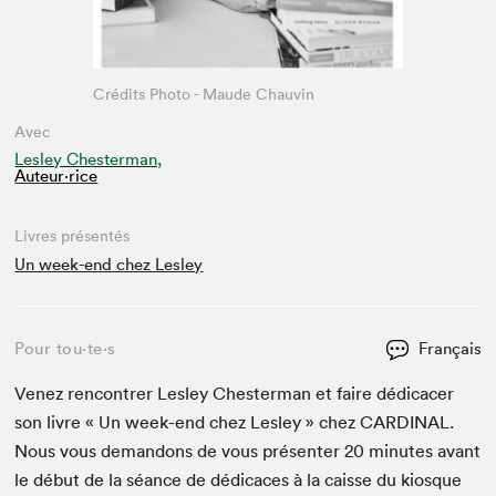
Crédits Photo - Maude Chauvin
Avec
Lesley Chesterman,
Auteur·rice
Livres présentés
Un week-end chez Lesley
Pour tou⋅te⋅s
Français
Venez ren­con­tr­er Les­ley Chester­man et faire dédi­cac­er
son livre « Un week-end chez Les­ley » chez
CAR­DI­NAL
.
Nous vous deman­dons de vous présen­ter
20
min­utes avant
le début de la séance de dédi­caces à la caisse du kiosque