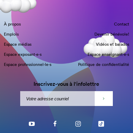
À propos
Contact
Emplois
Devenir bénévole!
Espace médias
Vidéos et balados
Espace exposant·e⋅s
Espace enseignant·e⋅s
Espace professionnel·le⋅s
Politique de confidentialité
Inscrivez-vous à l'infolettre