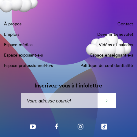
À propos
Contact
Emplois
Devenir bénévole!
Espace médias
Vidéos et balados
Espace exposant·e⋅s
Espace enseignant·e⋅s
Espace professionnel·le⋅s
Politique de confidentialité
Inscrivez-vous à l'infolettre