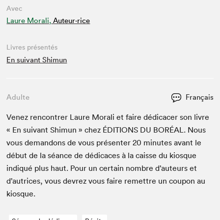
Avec
Laure Morali,
Auteur·rice
Livres présentés
En suivant Shimun
Adulte
Français
Venez ren­con­tr­er Lau­re Morali et faire dédi­cac­er son livre
« En suiv­ant Shimun » chez
ÉDI­TIONS
DU
BORÉAL
. Nous
vous deman­dons de vous présen­ter
20
min­utes avant le
début de la séance de dédi­caces à la caisse du kiosque
indiqué plus haut. Pour un cer­tain nom­bre d’auteurs et
d’autrices, vous devrez vous faire remet­tre un coupon au
kiosque.