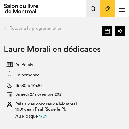
L'événement
Nos activités
retour
Retour à la programmation
Préparer sa visite au Salon
Liens pratiques
Laure Morali en dédicaces
Préparer sa visite
Au Palais
Actualités
En personne
Salon au Palais
SLM PRO
16h30 à 17h30
Salon dans la ville et en ligne
Samedi 27 novembre 2021
Palais des congrès de Montréal
Projets partenaires
Espace exposant⋅e⋅s
1001 Jean Paul Riopelle Pl,
Au kiosque
1701
Espace enseignant·e·s