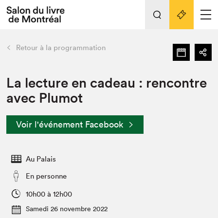
L'événement
Nos activités
retour
Retour à la programmation
Préparer sa visite au Salon
Liens pratiques
La lecture en cadeau : rencontre
avec Plumot
Préparer sa visite
Actualités
Voir l'événement Facebook
Salon au Palais
SLM PRO
Salon dans la ville et en ligne
Au Palais
Projets partenaires
En personne
Espace exposant⋅e⋅s
10h00 à 12h00
Espace enseignant·e·s
Samedi 26 novembre 2022