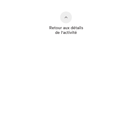
Retour aux détails
de l'activité
Que cherchez-vous?