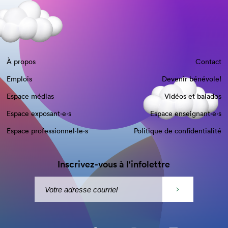
À propos
Contact
Emplois
Devenir bénévole!
Espace médias
Vidéos et balados
Espace exposant·e⋅s
Espace enseignant·e⋅s
Espace professionnel·le⋅s
Politique de confidentialité
Inscrivez-vous à l'infolettre