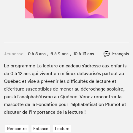
Jeunesse
0 à 5 ans , 6 à 9 ans , 10 à 13 ans
Français
Le pro­gramme La lec­ture en cadeau s’adresse aux enfants
de
0
à
12
ans qui vivent en milieux défa­vorisés partout au
Québec et vise à prévenir les dif­fi­cultés de lec­ture et
d’écriture sus­cep­ti­bles de men­er au décrochage sco­laire,
puis à l’analphabétisme au Québec. Venez ren­con­tr­er la
mas­cotte de la Fon­da­tion pour l’al­phabéti­sa­tion Plumot et
dis­cuter de l’im­por­tance de la lecture !
Rencontre
Enfance
Lecture