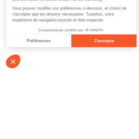
À propos
Contact
Emplois
Devenir bénévo
Espace médias
Vidéos et balad