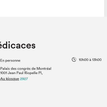
lais
Salon dans la ville et en ligne
édicaces
tion
Programmation dans la ville
colaires Hydro-Québec
Programmation en ligne
Vidéos et balados
10h00 à 13h00
En personne
xposant·e·s
Palais des congrès de Montréal
teur·rice·s
1001 Jean Paul Riopelle Pl,
Au kiosque
2927