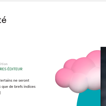
té
ition
RES ÉDITEUR
er­tains ne seront
x que de brefs indices
]