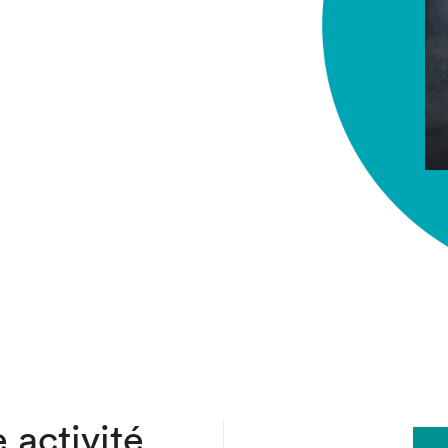
chez-vous?
 activité