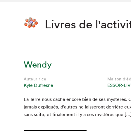
Livres de l'activi
Wendy
Auteur·rice
Maison d'éd
Kyle Dufresne
ESSOR-LIV
La Terre nous cache encore bien de ses mys­tères. C
jamais expliqués, d’autres ne lais­seront der­rière eu
sans suite, et finale­ment il y a ces mys­tères que […