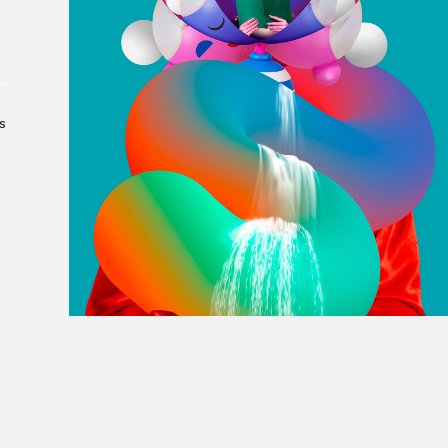
À propos du Salon
Liste des exposant·e·s
Liste des auteur·rice·s
s