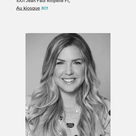
1001 Jean Paul Riopelle Pl,
Espace médias
Au kiosque
801