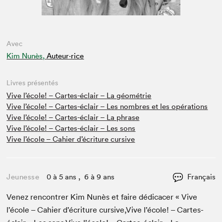
Avec
Kim Nunès,
Auteur·rice
Livres présentés
Vive l’école! – Cartes-éclair – La géométrie
Vive l’école! – Cartes-éclair – Les nombres et les opérations
Vive l’école! – Cartes-éclair – La phrase
Vive l’école! – Cartes-éclair – Les sons
Vive l’école – Cahier d’écriture cursive
Jeunesse
0 à 5 ans , 6 à 9 ans
Français
Venez ren­con­tr­er Kim Nunès et faire dédi­cac­er « Vive
l’école – Cahi­er d’écriture cursive,Vive l’école! – Cartes-