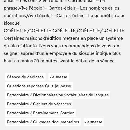
éclair – Les sons,Vive l’école! – Cartes-éclair – La
phrase,Vive l’école! – Cartes-éclair – Les nom­bres et les
opérations,Vive l’école! – Cartes-éclair – La géométrie » au
kiosque
GOÉLETTE
,
GOÉLETTE
,
GOÉLETTE
,
GOÉLETTE
,
GOÉLETTE
.
Cer­taines maisons d’édi­tion met­tent en place un sys­tème
de file d’at­tente. Nous vous recom­man­dons de vous ren­
seign­er auprès d’un·e employé·e du kiosque indiqué plus
haut au moins
20
min­utes avant le début de la séance.
Séance de dédicace
Jeunesse
Questions-réponses-Quiz jeunesse
Parascolaire / Dictionnaires ou vocabulaires de langues
Parascolaire / Cahiers de vacances
Parascolaire / Entraînement. Soutien
Parascolaire / Ouvrages documentaires
Jeunesse