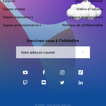
Emplois
Devenir bénévole!
Espace médias
Vidéos et balados
Espace exposant·e⋅s
Espace enseignant·e⋅s
Espace professionnel·le⋅s
Politique de confidentialité
Inscrivez-vous à l'infolettre
© 2026 - Tous droits réservés