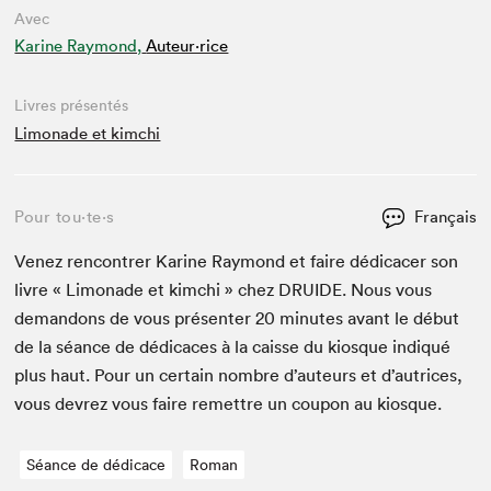
Avec
Karine Raymond,
Auteur·rice
Livres présentés
Limonade et kimchi
Pour tou⋅te⋅s
Français
Venez ren­con­tr­er Karine Ray­mond et faire dédi­cac­er son
livre « Limon­ade et kim­chi » chez
DRUIDE
. Nous vous
deman­dons de vous présen­ter
20
min­utes avant le début
de la séance de dédi­caces à la caisse du kiosque indiqué
plus haut. Pour un cer­tain nom­bre d’auteurs et d’autrices,
vous devrez vous faire remet­tre un coupon au kiosque.
Séance de dédicace
Roman