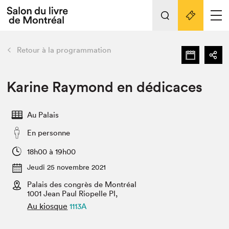
L'événement
Nos activités
retour
Retour à la programmation
Préparer sa visite au Salon
Liens pratiques
Karine Raymond en dédicaces
Préparer sa visite
Au Palais
Actualités
En personne
Salon au Palais
SLM PRO
18h00 à 19h00
Salon dans la ville et en ligne
Jeudi 25 novembre 2021
Palais des congrès de Montréal
Projets partenaires
Espace exposant⋅e⋅s
1001 Jean Paul Riopelle Pl,
Au kiosque
1113A
Espace enseignant·e·s