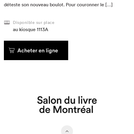
déteste son nou­veau boulot. Pour couron­ner le […]
Disponible sur place
au kiosque
1113A
Acheter en ligne
Que cherchez-vous?