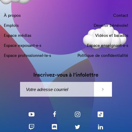
À propos
Contact
Emplois
Devenir bénévole!
Espace médias
Vidéos et balados
Espace exposant·e⋅s
Espace enseignant·e⋅s
Espace professionnel·le⋅s
Politique de confidentialité
Inscrivez-vous à l'infolettre