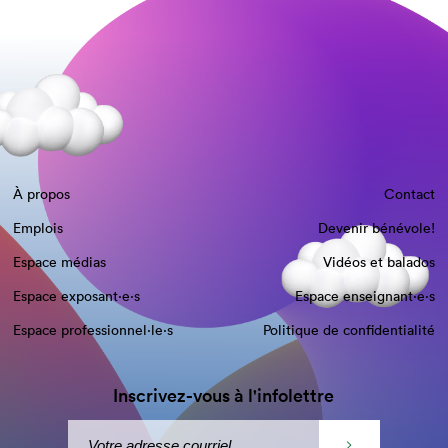
À propos
Contact
Emplois
Devenir bénévole!
Espace médias
Vidéos et balados
Espace exposant·e⋅s
Espace enseignant·e⋅s
Espace professionnel·le⋅s
Politique de confidentialité
Inscrivez-vous à l'infolettre