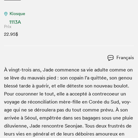
Kiosque
1113A
Prix
22.95$
Français
À vingt-trois ans, Jade com­mence sa vie adulte comme on
se lève du mau­vais pied : son copain l’a quit­tée, son genou
blessé tarde à guérir, et elle déteste son nou­veau boulot.
Pour couron­ner le tout, elle a accep­té à con­tre­coeur un
voy­age de réc­on­cil­i­a­tion mère-fille en Corée du Sud, voy­
age qui ne se déroulera pas du tout comme prévu. À son
arrivée à Séoul, empêtrée dans ses bagages sous une pluie
dilu­vi­enne, Jade ren­con­tre Seon­jae. Tous deux frus­trés de
leurs vies en général et de leurs déboires amoureux en