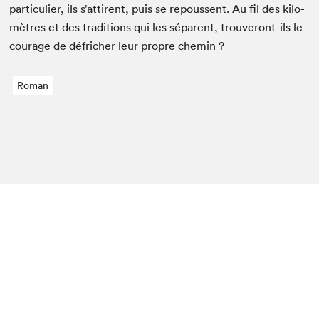
par­ti­c­uli­er, ils s’attirent, puis se repoussent. Au fil des kilo­
mètres et des tra­di­tions qui les sépar­ent, trou­veront-ils le
courage de défrich­er leur pro­pre chemin ?
Roman