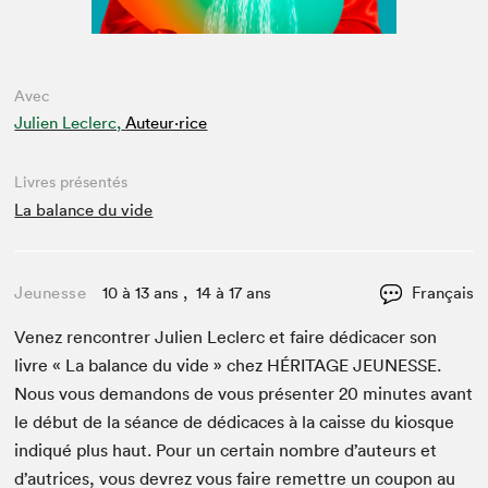
Avec
Julien Leclerc,
Auteur·rice
Livres présentés
La balance du vide
Jeunesse
10 à 13 ans , 14 à 17 ans
Français
Venez ren­con­tr­er Julien Leclerc et faire dédi­cac­er son
livre « La bal­ance du vide » chez
HÉRITAGE
JEUNESSE
.
Nous vous deman­dons de vous présen­ter
20
min­utes avant
le début de la séance de dédi­caces à la caisse du kiosque
indiqué plus haut. Pour un cer­tain nom­bre d’auteurs et
d’autrices, vous devrez vous faire remet­tre un coupon au