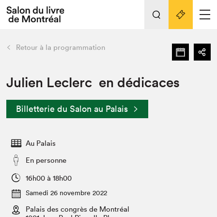
L'événement
Nos activités
retour
Retour à la programmation
Préparer sa visite au Salon
Liens pratiques
Julien Leclerc en dédicaces
Préparer sa visite
Billetterie du Salon au Palais
Actualités
Salon au Palais
Au Palais
SLM PRO
Salon dans la ville et en ligne
En personne
Projets partenaires
16h00 à 18h00
Espace exposant⋅e⋅s
Samedi 26 novembre 2022
Espace enseignant·e·s
Palais des congrès de Montréal