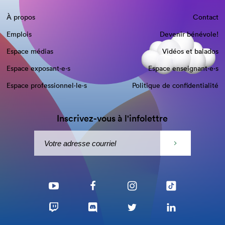
À propos
Contact
Emplois
Devenir bénévole!
Espace médias
Vidéos et balados
Espace exposant·e⋅s
Espace enseignant·e⋅s
Espace professionnel·le⋅s
Politique de confidentialité
Inscrivez-vous à l'infolettre