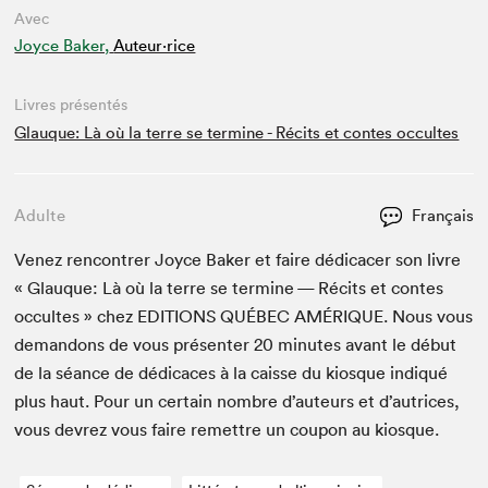
Avec
Joyce Baker,
Auteur·rice
Livres présentés
Glauque: Là où la terre se termine - Récits et contes occultes
Adulte
Français
Venez ren­con­tr­er Joyce Bak­er et faire dédi­cac­er son livre
« Glauque: Là où la terre se ter­mine — Réc­its et con­tes
occultes » chez
EDI­TIONS
QUÉBEC
AMÉRIQUE
. Nous vous
deman­dons de vous présen­ter
20
min­utes avant le début
de la séance de dédi­caces à la caisse du kiosque indiqué
plus haut. Pour un cer­tain nom­bre d’auteurs et d’autrices,
vous devrez vous faire remet­tre un coupon au kiosque.