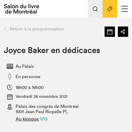
L'événement
Nos activités
retour
Retour à la programmation
Préparer sa visite au Salon
Liens pratiques
Joyce Baker en dédicaces
Préparer sa visite
Au Palais
Actualités
En personne
Salon au Palais
SLM PRO
18h00 à 19h00
Salon dans la ville et en ligne
Vendredi 26 novembre 2021
Palais des congrès de Montréal
Projets partenaires
Espace exposant⋅e⋅s
1001 Jean Paul Riopelle Pl,
Au kiosque
1713
Espace enseignant·e·s