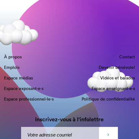
À propos
Contact
Emplois
Devenir bénévole!
Espace médias
Vidéos et balados
Espace exposant·e⋅s
Espace enseignant·e⋅s
Espace professionnel·le⋅s
Politique de confidentialité
Inscrivez-vous à l'infolettre