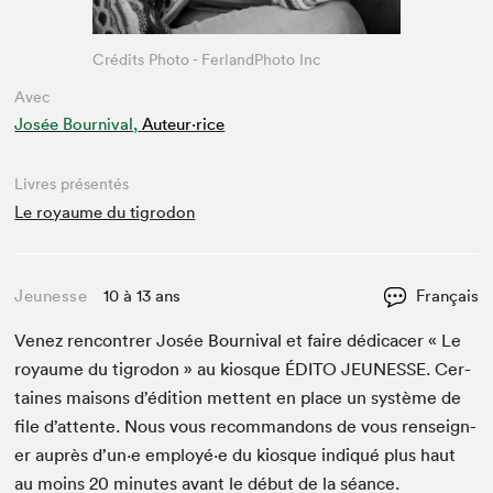
Crédits Photo - FerlandPhoto Inc
Avec
Josée Bournival,
Auteur·rice
Livres présentés
Le royaume du tigrodon
Jeunesse
10 à 13 ans
Français
Venez ren­con­tr­er Josée Bour­ni­val et faire dédi­cac­er « Le
roy­aume du tigrodon » au kiosque
ÉDI­TO
JEUNESSE
. Cer­
taines maisons d’édi­tion met­tent en place un sys­tème de
file d’at­tente. Nous vous recom­man­dons de vous ren­seign­
er auprès d’un·e employé·e du kiosque indiqué plus haut
au moins
20
min­utes avant le début de la séance.