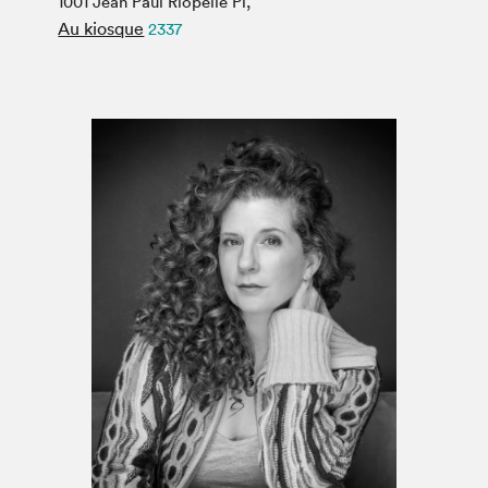
1001 Jean Paul Riopelle Pl,
Espace médias
Au kiosque
2337