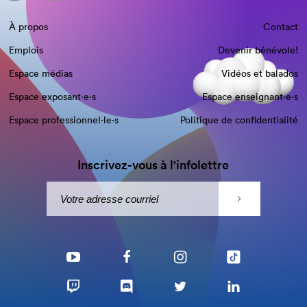
À propos
Contact
Emplois
Devenir bénévole!
Espace médias
Vidéos et balados
Espace exposant·e⋅s
Espace enseignant·e⋅s
Espace professionnel·le⋅s
Politique de confidentialité
Inscrivez-vous à l'infolettre