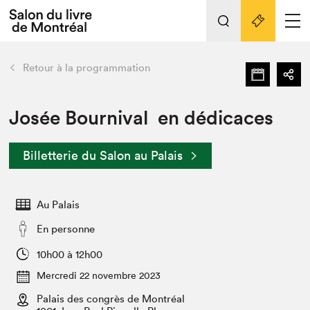
L'événement
Nos activités
retour
Retour à la programmation
Préparer sa visite au Salon
Liens pratiques
Josée Bournival en dédicaces
Préparer sa visite
Billetterie du Salon au Palais
Actualités
Salon au Palais
Au Palais
SLM PRO
Salon dans la ville et en ligne
En personne
Projets partenaires
10h00 à 12h00
Espace exposant⋅e⋅s
Mercredi 22 novembre 2023
Espace enseignant·e·s
Palais des congrès de Montréal