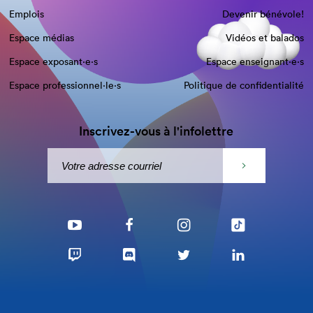
Emplois
Devenir bénévole!
Espace médias
Vidéos et balados
Espace exposant·e⋅s
Espace enseignant·e⋅s
Espace professionnel·le⋅s
Politique de confidentialité
Inscrivez-vous à l'infolettre