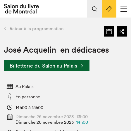
L'événement
Nos activités
retour
Retour à la programmation
Préparer sa visite au Salon
Liens pratiques
José Acquelin en dédicaces
Préparer sa visite
Billetterie du Salon au Palais
Actualités
Salon au Palais
Au Palais
SLM PRO
Salon dans la ville et en ligne
En personne
Projets partenaires
14h00 à 15h00
Espace exposant⋅e⋅s
Dimanche 26 novembre 2023
13h00
Espace enseignant·e·s
Dimanche 26 novembre 2023
14h00