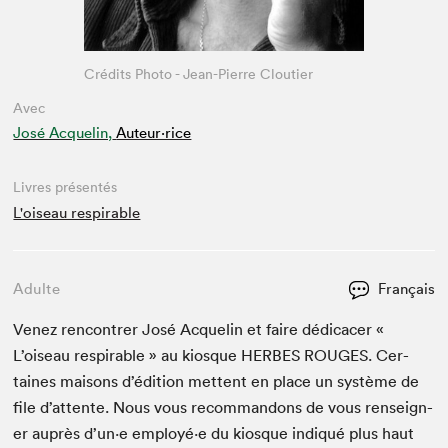
Crédits Photo - Jean-Pierre Cloutier
Avec
José Acquelin,
Auteur·rice
Livres présentés
L'oiseau respirable
Adulte
Français
Venez ren­con­tr­er José Acquelin et faire dédi­cac­er «
L’oiseau res­pirable » au kiosque
HERBES
ROUGES
. Cer­
taines maisons d’édi­tion met­tent en place un sys­tème de
file d’at­tente. Nous vous recom­man­dons de vous ren­seign­
er auprès d’un·e employé·e du kiosque indiqué plus haut