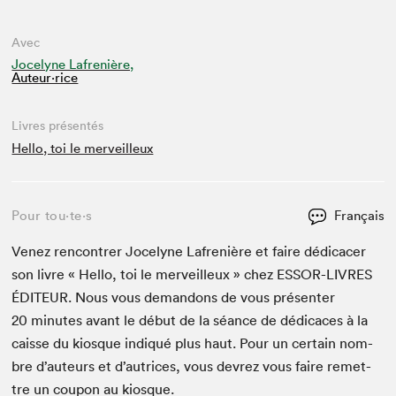
Avec
Jocelyne Lafrenière,
Auteur·rice
Livres présentés
Hello, toi le merveilleux
Pour tou⋅te⋅s
Français
Venez ren­con­tr­er Joce­lyne Lafrenière et faire dédi­cac­er
son livre « Hel­lo, toi le mer­veilleux » chez
ESSOR-LIVRES
ÉDI­TEUR
. Nous vous deman­dons de vous présen­ter
20
min­utes avant le début de la séance de dédi­caces à la
caisse du kiosque indiqué plus haut. Pour un cer­tain nom­
bre d’auteurs et d’autrices, vous devrez vous faire remet­
tre un coupon au kiosque.