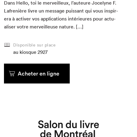
Dans Hel­lo, toi le mer­veilleux, l’auteure Joce­lyne F.
Lafrenière livre un mes­sage puis­sant qui vous inspir­
era à activ­er vos appli­ca­tions intérieures pour actu­
alis­er votre mer­veilleuse nature. […]
Disponible sur place
au kiosque
2927
Acheter en ligne
Que cherchez-vous?