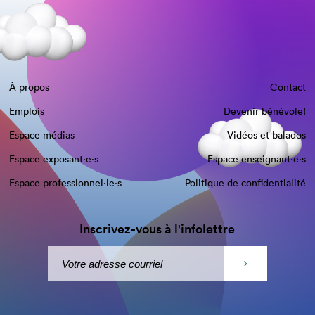
À propos
Contact
Emplois
Devenir bénévole!
Espace médias
Vidéos et balados
Espace exposant·e⋅s
Espace enseignant·e⋅s
Espace professionnel·le⋅s
Politique de confidentialité
Inscrivez-vous à l'infolettre