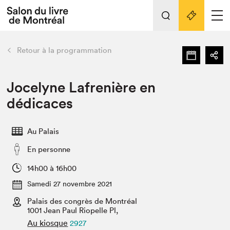
L'événement
Nos activités
retour
Retour à la programmation
Préparer sa visite au Salon
Liens pratiques
Jocelyne Lafrenière en
dédicaces
Préparer sa visite
Actualités
Au Palais
Salon au Palais
En personne
SLM PRO
Salon dans la ville et en ligne
14h00 à 16h00
Samedi 27 novembre 2021
Projets partenaires
Espace exposant⋅e⋅s
Palais des congrès de Montréal
1001 Jean Paul Riopelle Pl,
Espace enseignant·e·s
Au kiosque
2927