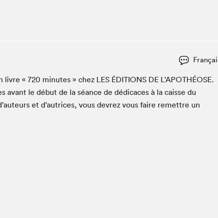
Espace ado | Lis-moi MTL
Espace des tout-petits
Espace Radio-Canada
La cabane à culture
Françai
La Maison des libraires
Le Salon dans ta classe
n livre «
720
min­utes » chez
LES
ÉDI­TIONS
DE
L’APOTHÉOSE.
s avant le début de la séance de dédi­caces à la caisse du
Liseur Public
d’auteurs et d’autrices, vous devrez vous faire remet­tre un
Matinées scolaires Hydro-Québec
Narra
Vitrine du Festival littéraire international Metropolis
bleu au SLM