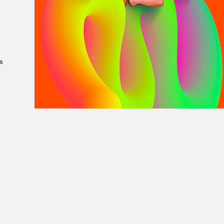
À propos du Salon
Liste des exposant·e·s
Liste des auteur·rice·s
s