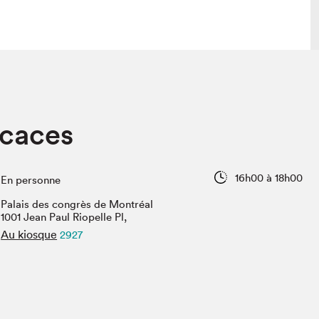
lais
Salon dans la ville et en ligne
icaces
tion
Programmation dans la ville
colaires Hydro-Québec
Programmation en ligne
Vidéos et balados
16h00 à 18h00
En personne
xposant·e·s
Palais des congrès de Montréal
teur·rice·s
1001 Jean Paul Riopelle Pl,
Au kiosque
2927