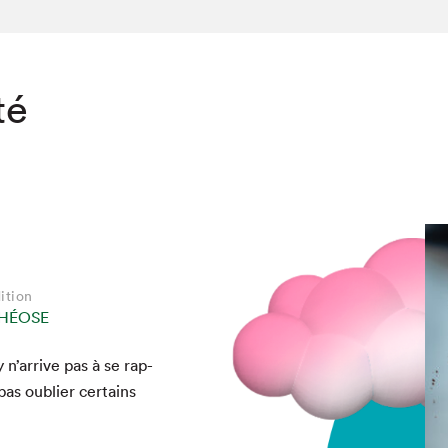
té
ition
THÉOSE
n’arrive pas à se rap­
chez-vous?
pas oubli­er cer­tains