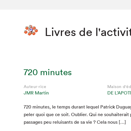
Livres de l'activi
720 minutes
Auteur·rice
Maison d'éd
JMR Martin
DE L'APO
720
min­utes, le temps durant lequel Patrick Duguay 
Que cher
pel­er quoi que ce soit. Oubli­er. Qui ne souhait­erait 
pas­sages peu reluisants de sa vie ? Cela nous […]