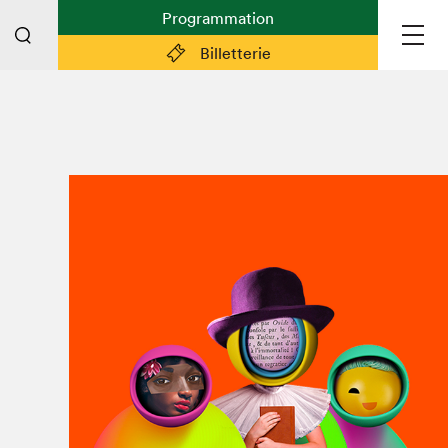
Programmation
Billetterie
Liens pratiques
Plan du Salon
Préparer sa visite
Partenaires
Espace médias
Espace exposant·e·s
Espace enseignant·e·s
Espace participant⋅e⋅s
Espace Salon dans la ville
Espace bénévoles
Devenir bénévole