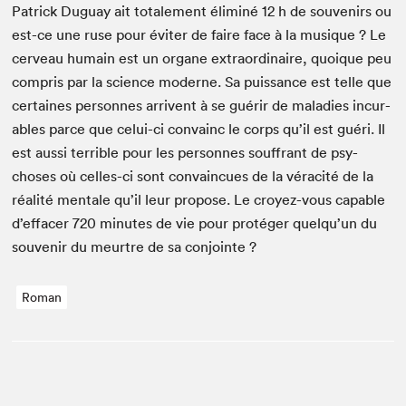
Patrick Duguay ait totale­ment élim­iné
12
h de sou­venirs ou
est-ce une ruse pour éviter de faire face à la musique ? Le
cerveau humain est un organe extra­or­di­naire, quoique peu
com­pris par la sci­ence mod­erne. Sa puis­sance est telle que
cer­taines per­son­nes arrivent à se guérir de mal­adies incur­
ables parce que celui-ci con­va­inc le corps qu’il est guéri. Il
est aus­si ter­ri­ble pour les per­son­nes souf­frant de psy­
choses où celles-ci sont con­va­in­cues de la vérac­ité de la
réal­ité men­tale qu’il leur pro­pose. Le croyez-vous capa­ble
d’effacer
720
min­utes de vie pour pro­téger quelqu’un du
sou­venir du meurtre de sa conjointe ?
Roman