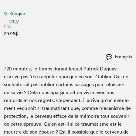
Kiosque
2927
Prix
29.95$
Français
720
min­utes, le temps durant lequel Patrick Duguay
n’arrive pas à se rap­pel­er quoi que ce soit. Oubli­er. Qui ne
souhait­erait pas oubli­er cer­tains pas­sages peu reluisants
de sa vie ? Cela nous épargn­erait de vivre avec nos
remords et nos regrets. Cepen­dant, il arrive qu’un évène­
ment vécu soit si trau­ma­ti­sant que, comme mécan­isme de
pro­tec­tion, le cerveau efface de la mémoire tout sou­venir
de cette épreuve. Qu’en est-il si ce trau­ma­tisme est le
meurtre de son épouse ? Est-il pos­si­ble que le cerveau de