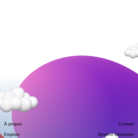
À propos
Contact
Emplois
Devenir bénévole!