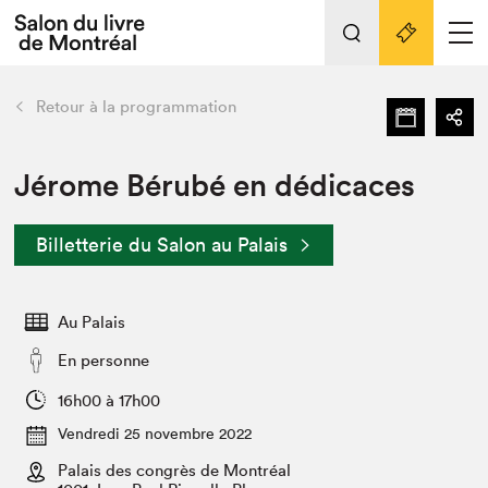
L'événement
Nos activités
retour
Retour à la programmation
Préparer sa visite au Salon
Liens pratiques
Jérome Bérubé en dédicaces
Préparer sa visite
Billetterie du Salon au Palais
Actualités
Salon au Palais
Au Palais
SLM PRO
Salon dans la ville et en ligne
En personne
Projets partenaires
16h00 à 17h00
Espace exposant⋅e⋅s
Vendredi 25 novembre 2022
Espace enseignant·e·s
Palais des congrès de Montréal