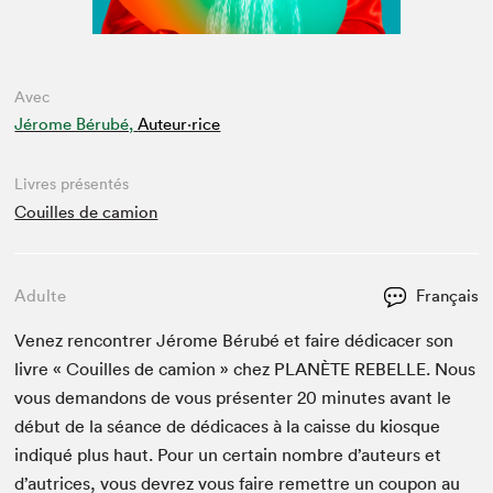
Avec
Jérome Bérubé,
Auteur·rice
Livres présentés
Couilles de camion
Adulte
Français
Venez ren­con­tr­er Jérome Bérubé et faire dédi­cac­er son
livre « Couilles de camion » chez
PLANÈTE
REBELLE
. Nous
vous deman­dons de vous présen­ter
20
min­utes avant le
début de la séance de dédi­caces à la caisse du kiosque
indiqué plus haut. Pour un cer­tain nom­bre d’auteurs et
d’autrices, vous devrez vous faire remet­tre un coupon au