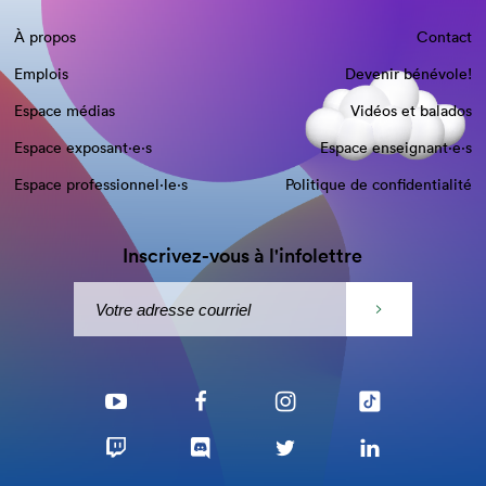
À propos
Contact
Emplois
Devenir bénévole!
Espace médias
Vidéos et balados
Espace exposant·e⋅s
Espace enseignant·e⋅s
Espace professionnel·le⋅s
Politique de confidentialité
Inscrivez-vous à l'infolettre