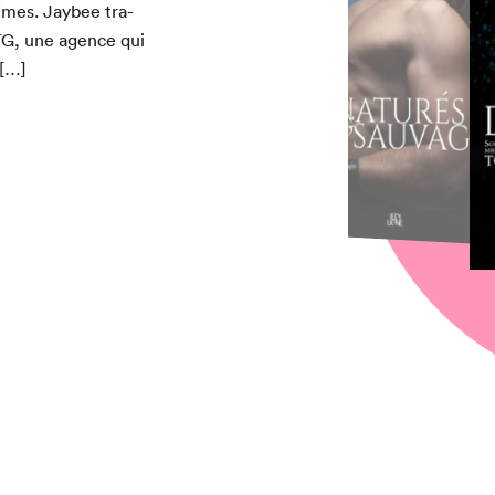
times. Jay­bee tra­
TG
TG
TG
, une agence qui
 […]