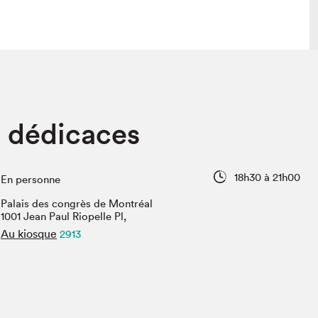
lais
Salon dans la ville et en ligne
n dédicaces
tion
Programmation dans la ville
colaires Hydro-Québec
Programmation en ligne
Vidéos et balados
18h30 à 21h00
En personne
xposant·e·s
Palais des congrès de Montréal
teur·rice·s
1001 Jean Paul Riopelle Pl,
Au kiosque
2913