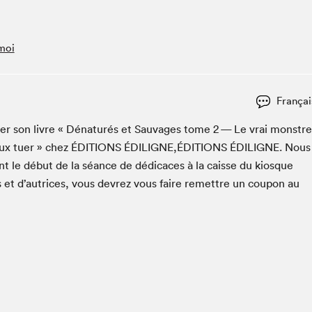
Espace ado | Lis-moi MTL
Espace des tout-petits
moi
Espace Radio-Canada
La cabane à culture
La Maison des libraires
Françai
Le Salon dans ta classe
­cac­er son livre « Dénaturés et Sauvages tome
2
— Le vrai mon­stre
Liseur Public
eux tuer » chez
ÉDI­TIONS
ÉDILIGNE
,
ÉDITIONS
ÉDILIGNE
. Nous
Matinées scolaires Hydro-Québec
t le début de la séance de dédi­caces à la caisse du kiosque
Narra
s et d’autrices, vous devrez vous faire remet­tre un coupon au
Vitrine du Festival littéraire international Metropolis
bleu au SLM