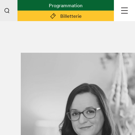
Programmation
Billetterie
Liens pratiques
Plan du Salon
Préparer sa visite
Partenaires
Espace médias
Espace exposant·e·s
Espace enseignant·e·s
Espace participant⋅e⋅s
Espace Salon dans la ville
Espace bénévoles
Devenir bénévole