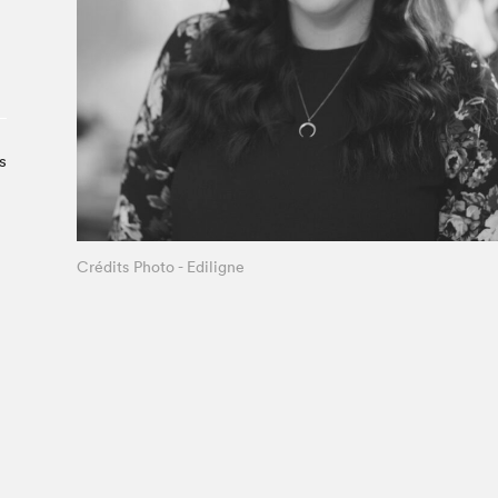
À propos du Salon
Liste des exposant·e·s
Liste des auteur·rice·s
s
Crédits Photo - Ediligne