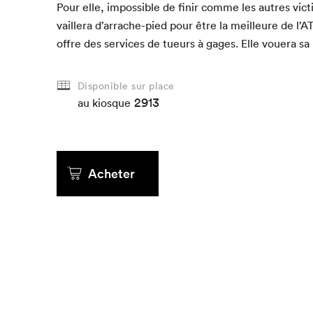
Pour elle, impos­si­ble de finir comme les autres vic­
vaillera d’arrache-pied pour être la meilleure de l’
A
A
A
offre des ser­vices de tueurs à gages. Elle vouera sa
Disponible sur place
2913
au kiosque
au kiosque
au kiosque
au kiosque
au kiosque
au kiosque
Acheter
Acheter
Acheter
Acheter
Acheter
Acheter