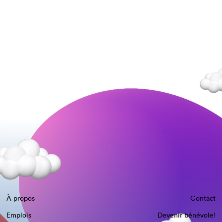
À propos
Contact
Emplois
Devenir bénévole!