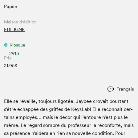
Papier
Maison d'édition
EDILIGNE
Kiosque
2913
Prix
21.95$
Français
Elle se réveille, tou­jours lig­otée. Jay­bee croy­ait pour­tant
s’être échap­pée des griffes de KeysLab! Elle recon­naît cer­
tains employés… mais le décor qui l’entoure n’est plus le
même. Le regard som­bre du pro­fesseur la récon­forte, mais
sa présence n’aidera en rien sa nou­velle con­di­tion. Pour