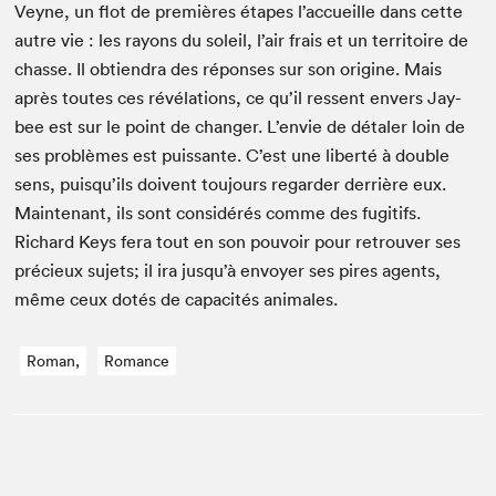
Veyne, un flot de pre­mières étapes l’accueille dans cette
autre vie : les rayons du soleil, l’air frais et un ter­ri­toire de
chas­se. Il obtien­dra des répons­es sur son orig­ine. Mais
après toutes ces révéla­tions, ce qu’il ressent envers Jay­
bee est sur le point de chang­er. L’envie de détaler loin de
ses prob­lèmes est puis­sante. C’est une lib­erté à dou­ble
sens, puisqu’ils doivent tou­jours regarder der­rière eux.
Main­tenant, ils sont con­sid­érés comme des fugi­tifs.
Richard Keys fera tout en son pou­voir pour retrou­ver ses
pré­cieux sujets; il ira jusqu’à envoy­er ses pires agents,
même ceux dotés de capac­ités animales.
Roman,
Romance