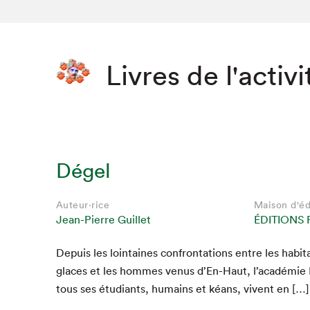
Livres de l'activi
Dégel
Auteur·rice
Maison d'éd
Jean-Pierre Guillet
ÉDITIONS 
Depuis les loin­taines con­fronta­tions entre les habi­
glaces et les hommes venus d’En-Haut, l’académie L
tous ses étu­di­ants, humains et kéans, vivent en […]