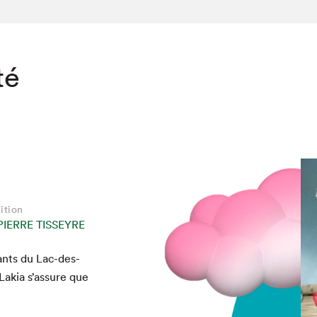
té
ition
PIERRE TISSEYRE
tants du Lac-des-
akia s’assure que