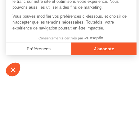
À propos
Contact
Emplois
Devenir bénévo
Espace médias
Vidéos et balad