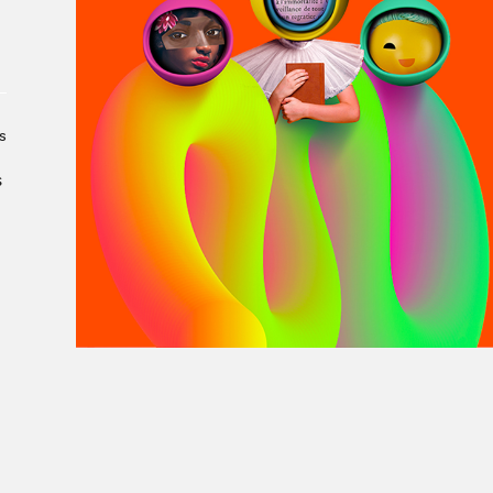
À propos du Salon
Liste des exposant·e·s
Liste des auteur·rice·s
s
s