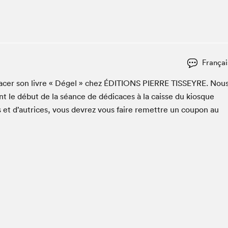
Espace ado | Lis-moi MTL
Espace des tout-petits
Espace Radio-Canada
La cabane à culture
Françai
La Maison des libraires
Le Salon dans ta classe
cac­er son livre « Dégel » chez
ÉDI­TIONS
PIERRE
TIS­SEYRE
. Nou
t le début de la séance de dédi­caces à la caisse du kiosque
Liseur Public
s et d’autrices, vous devrez vous faire remet­tre un coupon au
Matinées scolaires Hydro-Québec
Narra
Vitrine du Festival littéraire international Metropolis
bleu au SLM