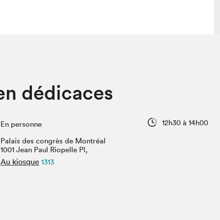
lais
Salon dans la ville et en ligne
 en dédicaces
tion
Programmation dans la ville
colaires Hydro-Québec
Programmation en ligne
Vidéos et balados
12h30 à 14h00
En personne
xposant·e·s
Palais des congrès de Montréal
teur·rice·s
1001 Jean Paul Riopelle Pl,
Au kiosque
1313