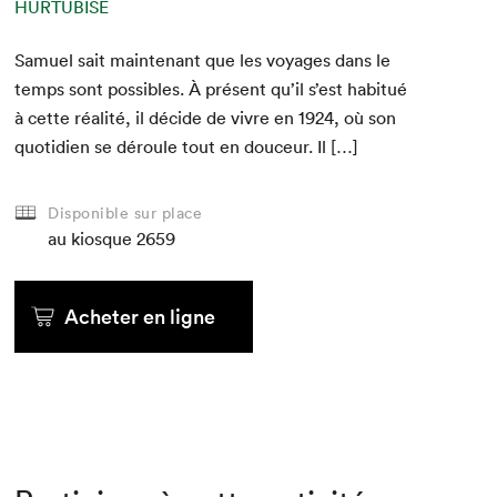
HURTUBISE
Samuel sait main­tenant que les voy­ages dans le
temps sont pos­si­bles. À présent qu’il s’est habitué
à cette réal­ité, il décide de vivre en
1924
, où son
quo­ti­di­en se déroule tout en douceur. Il […]
Disponible sur place
au kiosque
2659
Acheter en ligne