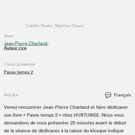
Crédits Photo - Martine Doyon
Avec
Jean-Pierre Charland,
Auteur·rice
Livres présentés
Passe temps 2
Adulte
Français
Venez ren­con­tr­er Jean-Pierre Char­land et faire dédi­cac­er
son livre « Passe temps
2
» chez
HUR­TUBISE
. Nous vous
deman­dons de vous présen­ter
20
min­utes avant le début
de la séance de dédi­caces à la caisse du kiosque indiqué