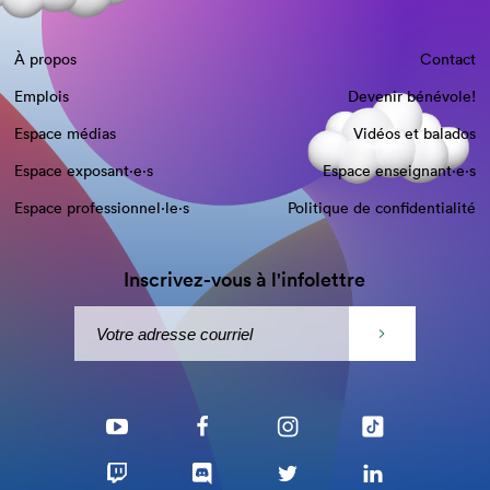
À propos
Contact
Emplois
Devenir bénévole!
Espace médias
Vidéos et balados
Espace exposant·e⋅s
Espace enseignant·e⋅s
Espace professionnel·le⋅s
Politique de confidentialité
Inscrivez-vous à l'infolettre