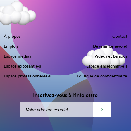
À propos
Contact
Emplois
Devenir bénévole!
Espace médias
Vidéos et balados
Espace exposant·e⋅s
Espace enseignant·e⋅s
Espace professionnel·le⋅s
Politique de confidentialité
Inscrivez-vous à l'infolettre