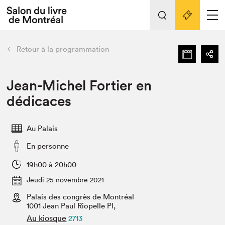
L'événement
Nos activités
retour
Retour à la programmation
Préparer sa visite au Salon
Liens pratiques
Jean-Michel Fortier en
dédicaces
Préparer sa visite
Actualités
Au Palais
Salon au Palais
En personne
SLM PRO
Salon dans la ville et en ligne
19h00 à 20h00
Jeudi 25 novembre 2021
Projets partenaires
Espace exposant⋅e⋅s
Palais des congrès de Montréal
1001 Jean Paul Riopelle Pl,
Espace enseignant·e·s
Au kiosque
2713