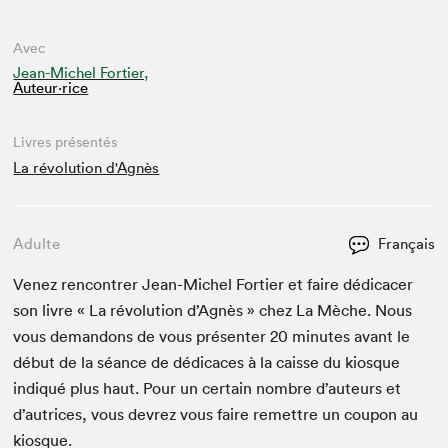
Avec
Jean-Michel Fortier,
Auteur·rice
Livres présentés
La révolution d'Agnès
Adulte
Français
Venez ren­con­tr­er Jean-Michel Forti­er et faire dédi­cac­er
son livre « La révo­lu­tion d’Ag­nès » chez La Mèche. Nous
vous deman­dons de vous présen­ter
20
min­utes avant le
début de la séance de dédi­caces à la caisse du kiosque
indiqué plus haut. Pour un cer­tain nom­bre d’auteurs et
d’autrices, vous devrez vous faire remet­tre un coupon au
kiosque.