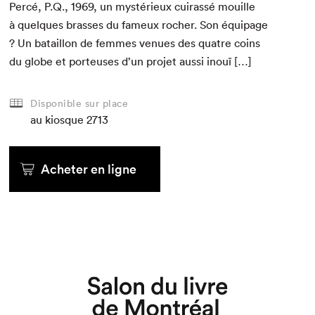
Per­cé, P.Q.,
1969
, un mys­térieux cuirassé mouille
à quelques brass­es du fameux rocher. Son équipage
? Un batail­lon de femmes venues des qua­tre coins
du globe et por­teuses d’un pro­jet aus­si inouï […]
Disponible sur place
au kiosque
2713
Acheter en ligne
Que cherchez-vous?