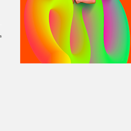
À propos du Salon
Liste des exposant·e·s
Liste des auteur·rice·s
s