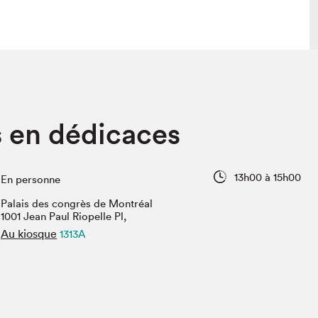
lais
Salon dans la ville et en ligne
s en dédicaces
tion
Programmation dans la ville
colaires Hydro-Québec
Programmation en ligne
Vidéos et balados
13h00 à 15h00
En personne
xposant·e·s
Palais des congrès de Montréal
teur·rice·s
1001 Jean Paul Riopelle Pl,
Au kiosque
1313A