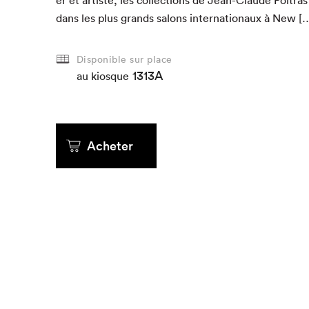
dans les plus grands salons inter­na­tionaux à New [
Disponible sur place
1313A
au kiosque
Acheter