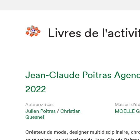
Livres de l'activi
Jean-Claude Poitras Agen
2022
Auteurs·rices
Maison d'éd
Julien Poitras
/
Christian
MOELLE G
Que cher
Quesnel
Créa­teur de mode, design­er mul­ti­dis­ci­plinaire, ch
er et artiste, les col­lec­tions de Jean-Claude Poitra