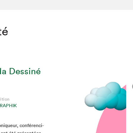
té
da Dessiné
ition
RAPHIK
chez-vous?
roniqueur, con­férenci­
s ont été présen­tées