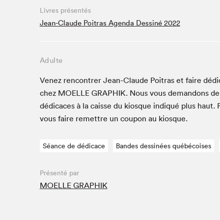
Café La Presse
Livres présentés
Espace Côte-des-Neiges
Jean-Claude Poitras Agenda Dessiné 2022
Espace jeunesse présenté par Desjardins
Espace Zines
Adulte
La lecture en cadeau
Le grand jeu de lecture à voix haute du Salon du livre
Venez ren­con­tr­er Jean-Claude Poitras et faire dédi
de Montréal
chez
MOELLE
GRAPHIK
. Nous vous deman­dons de
Lettres québécoises au Salon
dédi­caces à la caisse du kiosque indiqué plus haut. 
Louisiane enracinée et branchée
vous faire remet­tre un coupon au kiosque.
Mur des illustrateur·rice·s
SLM PRO
Séance de dédicace
Bandes dessinées québécoises
Zone Manga
Présenté par
MOELLE GRAPHIK