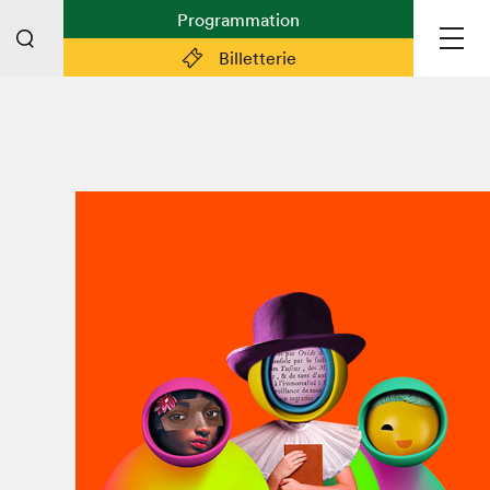
Programmation
Billetterie
Liens pratiques
Plan du Salon
Préparer sa visite
Partenaires
Espace médias
Espace exposant·e·s
Espace enseignant·e·s
Espace participant⋅e⋅s
Espace Salon dans la ville
Espace bénévoles
Devenir bénévole