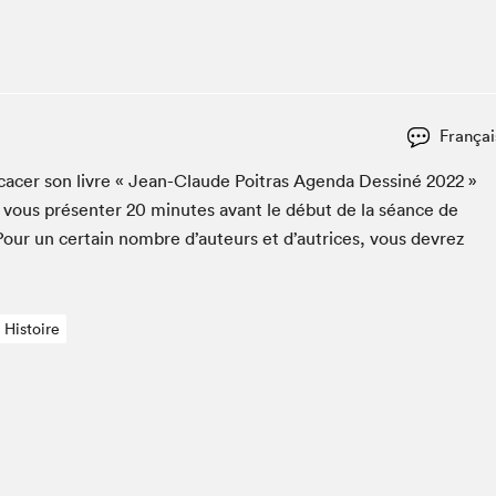
Espace ado | Lis-moi MTL
Espace des tout-petits
Espace Radio-Canada
La cabane à culture
Françai
La Maison des libraires
Le Salon dans ta classe
­cac­er son livre « Jean-Claude Poitras Agen­da Dess­iné
2022
»
 vous présen­ter
20
min­utes avant le début de la séance de
Liseur Public
Pour un cer­tain nom­bre d’auteurs et d’autrices, vous devrez
Matinées scolaires Hydro-Québec
Narra
Vitrine du Festival littéraire international Metropolis
bleu au SLM
Histoire