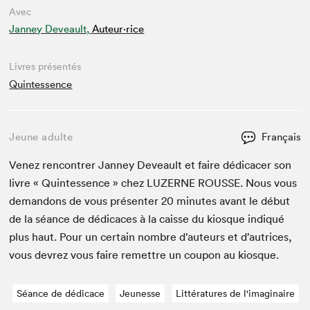
Avec
Janney Deveault,
Auteur·rice
Livres présentés
Quintessence
Jeune adulte
Français
Venez ren­con­tr­er Jan­ney Deveault et faire dédi­cac­er son
livre « Quin­tes­sence » chez
LUZERNE
ROUSSE
. Nous vous
deman­dons de vous présen­ter
20
min­utes avant le début
de la séance de dédi­caces à la caisse du kiosque indiqué
plus haut. Pour un cer­tain nom­bre d’auteurs et d’autrices,
vous devrez vous faire remet­tre un coupon au kiosque.
Séance de dédicace
Jeunesse
Littératures de l'imaginaire