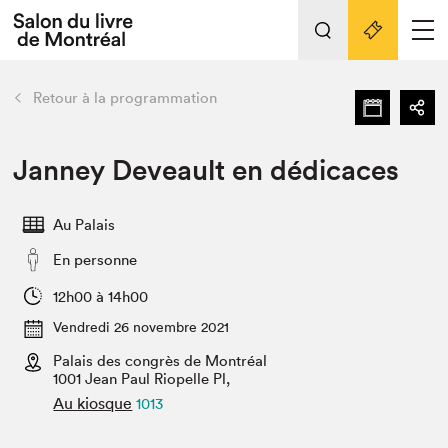
L'événement
Nos activités
retour
Retour à la programmation
Préparer sa visite au Salon
Liens pratiques
Janney Deveault en dédicaces
Préparer sa visite
Au Palais
Actualités
En personne
Salon au Palais
SLM PRO
12h00 à 14h00
Salon dans la ville et en ligne
Vendredi 26 novembre 2021
Palais des congrès de Montréal
Projets partenaires
Espace exposant⋅e⋅s
1001 Jean Paul Riopelle Pl,
Au kiosque
1013
Espace enseignant·e·s