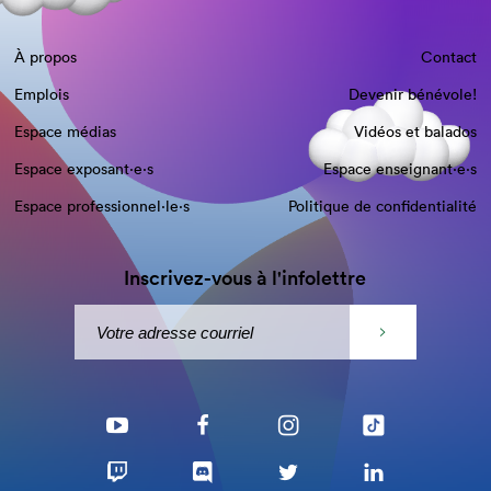
À propos
Contact
Emplois
Devenir bénévole!
Espace médias
Vidéos et balados
Espace exposant·e⋅s
Espace enseignant·e⋅s
Espace professionnel·le⋅s
Politique de confidentialité
Inscrivez-vous à l'infolettre