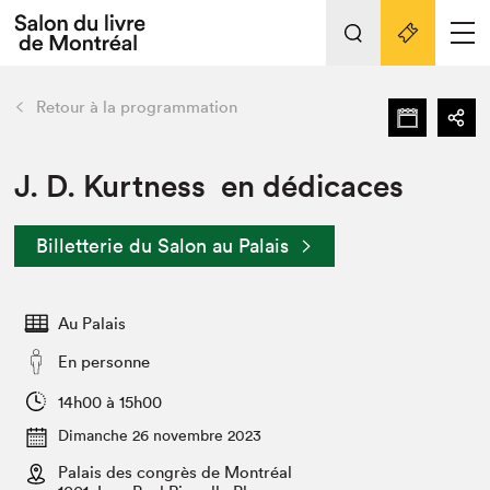
L'événement
Nos activités
retour
Retour à la programmation
Préparer sa visite au Salon
Liens pratiques
J. D. Kurtness en dédicaces
Préparer sa visite
Billetterie du Salon au Palais
Actualités
Salon au Palais
Au Palais
SLM PRO
Salon dans la ville et en ligne
En personne
Projets partenaires
14h00 à 15h00
Espace exposant⋅e⋅s
Dimanche 26 novembre 2023
Espace enseignant·e·s
Palais des congrès de Montréal