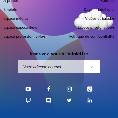
À propos
Contact
Emplois
Devenir bénévole!
Espace médias
Vidéos et balados
Espace exposant·e⋅s
Espace enseignant·e⋅s
Espace professionnel·le⋅s
Politique de confidentialité
Inscrivez-vous à l'infolettre