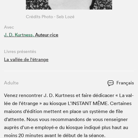
Crédits Photo - Seb Lozé
Avec
J. D. Kurtness,
Auteur·rice
Livres présentés
La vallée de l'étrange
Adulte
Français
Venez ren­con­tr­er J. D. Kurt­ness et faire dédi­cac­er « La val­
lée de l’é­trange » au kiosque L’IN­STANT
MÊME
. Cer­taines
maisons d’édi­tion met­tent en place un sys­tème de file
d’at­tente. Nous vous recom­man­dons de vous ren­seign­er
auprès d’un·e employé·e du kiosque indiqué plus haut au
moins
20
min­utes avant le début de la séance.