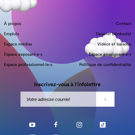
À propos
Contact
Emplois
Devenir bénévole!
Espace médias
Vidéos et balados
Espace exposant·e⋅s
Espace enseignant·e⋅s
Espace professionnel·le⋅s
Politique de confidentialité
Inscrivez-vous à l'infolettre