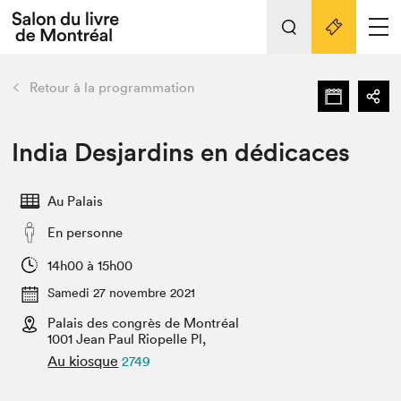
L'événement
Nos activités
retour
Retour à la programmation
Préparer sa visite au Salon
Liens pratiques
India Desjardins en dédicaces
Préparer sa visite
Au Palais
Actualités
En personne
Salon au Palais
SLM PRO
14h00 à 15h00
Salon dans la ville et en ligne
Samedi 27 novembre 2021
Palais des congrès de Montréal
Projets partenaires
Espace exposant⋅e⋅s
1001 Jean Paul Riopelle Pl,
Au kiosque
2749
Espace enseignant·e·s