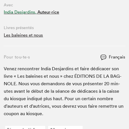
Avec
India Desjardins,
Auteur·rice
Livres présentés
Les baleines et nous
Pour tou⋅te⋅s
Français
Venez ren­con­tr­er India Des­jardins et faire dédi­cac­er son
livre « Les baleines et nous » chez
ÉDI­TIONS
DE
LA
BAG­
NOLE
. Nous vous deman­dons de vous présen­ter
20
min­
utes avant le début de la séance de dédi­caces à la caisse
du kiosque indiqué plus haut. Pour un cer­tain nom­bre
d’auteurs et d’autrices, vous devrez vous faire remet­tre un
coupon au kiosque.