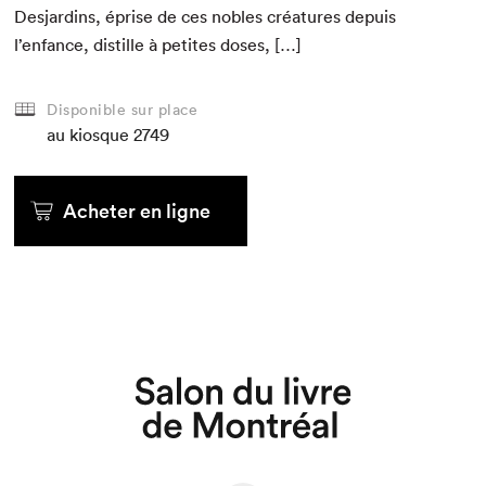
Des­jardins, éprise de ces nobles créa­tures depuis
l’enfance, dis­tille à petites doses, […]
Disponible sur place
au kiosque
2749
Acheter en ligne
Que cherchez-vous?